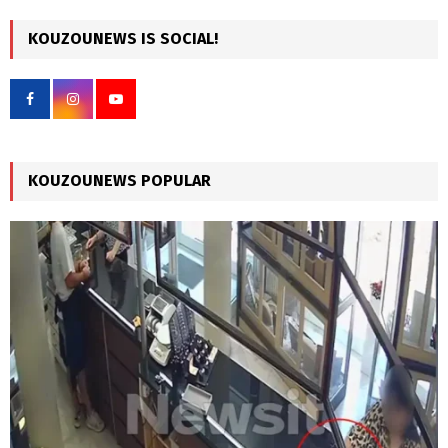
r
c
KOUZOUNEWS IS SOCIAL!
E
h
f
A
o
r
R
:
C
KOUZOUNEWS POPULAR
H