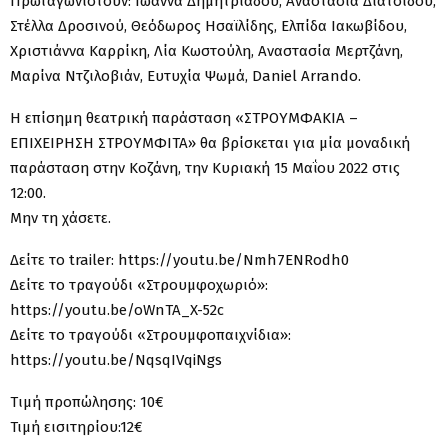
Πρωταγωνιστούν: Ιωάννα Δημητριάδου, Αναστασία Διατσίδου,
Στέλλα Δροσινού, Θεόδωρος Ησαϊλίδης, Ελπίδα Ιακωβίδου,
Χριστιάννα Καρρίκη, Λία Κωστούλη, Αναστασία Μερτζάνη,
Μαρίνα Ντζιλοβιάν, Ευτυχία Ψωμά, Daniel Arrando.
Η επίσημη θεατρική παράσταση «ΣΤΡΟΥΜΦΑΚΙΑ –
ΕΠΙΧΕΙΡΗΣΗ ΣΤΡΟΥΜΦΙΤΑ» θα βρίσκεται για μία μοναδική
παράσταση στην Κοζάνη, την Κυριακή 15 Μαΐου 2022 στις
12:00.
Μην τη χάσετε.
Δείτε το trailer: https://youtu.be/Nmh7ENRodh0
Δείτε το τραγούδι «Στρουμφοχωριό»:
https://youtu.be/oWnTA_X-52c
Δείτε το τραγούδι «Στρουμφοπαιχνίδια»:
https://youtu.be/NqsqIVqiNgs
Tιμή προπώλησης: 10€
Τιμή εισιτηρίου:12€