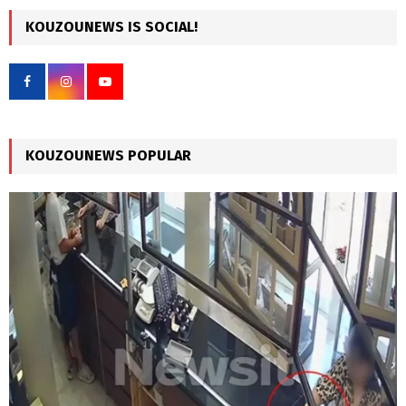
r
c
KOUZOUNEWS IS SOCIAL!
E
h
f
A
o
r
R
:
C
KOUZOUNEWS POPULAR
H