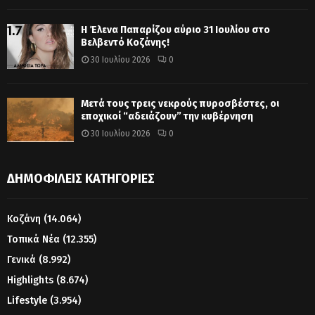
Η Έλενα Παπαρίζου αύριο 31 Ιουλίου στο
Βελβεντό Κοζάνης!
30 Ιουλίου 2026
0
Μετά τους τρεις νεκρούς πυροσβέστες, οι
εποχικοί “αδειάζουν” την κυβέρνηση
30 Ιουλίου 2026
0
ΔΗΜΟΦΙΛΕΊΣ ΚΑΤΗΓΟΡΊΕΣ
Κοζάνη
(14.064)
Τοπικά Νέα
(12.355)
Γενικά
(8.992)
Highlights
(8.674)
Lifestyle
(3.954)