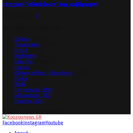
εποχικοί “αδειάζουν” την κυβέρνηση
30 Ιουλίου 2026
0
Δημοφιλείς κατηγορίες
Κοζάνη
(14.064)
Τοπικά Νέα
(12.355)
Γενικά
(8.992)
Highlights
(8.674)
Lifestyle
(3.954)
Events
(1.632)
Οδηγός πόλης – Προτάσεις
(1.461)
Ζώδια
(1.312)
Παιδί
(1.130)
Στιγμιότυπα
(858)
Αθλητισμός
(833)
Γυναίκα
(804)
© 2023 - www.kouzounews.gr
Facebook
Instagram
Youtube