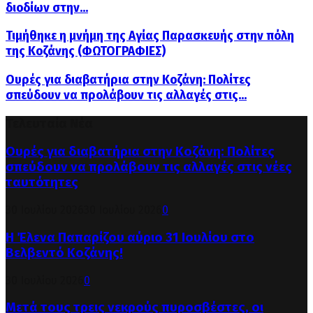
διοδίων στην...
Τιμήθηκε η μνήμη της Αγίας Παρασκευής στην πόλη
της Κοζάνης (ΦΩΤΟΓΡΑΦΙΕΣ)
Ουρές για διαβατήρια στην Κοζάνη: Πολίτες
σπεύδουν να προλάβουν τις αλλαγές στις...
Τελευταία Νέα
Ουρές για διαβατήρια στην Κοζάνη: Πολίτες
σπεύδουν να προλάβουν τις αλλαγές στις νέες
ταυτότητες
30 Ιουλίου 2026
30 Ιουλίου 2026
0
Η Έλενα Παπαρίζου αύριο 31 Ιουλίου στο
Βελβεντό Κοζάνης!
30 Ιουλίου 2026
0
Μετά τους τρεις νεκρούς πυροσβέστες, οι