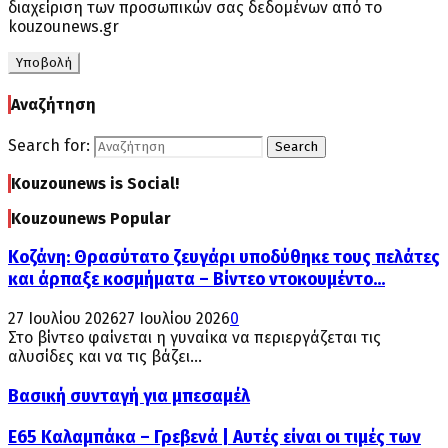
διαχείριση των προσωπικών σας δεδομένων από το
kouzounews.gr
Αναζήτηση
Search for:
Search
Kouzounews is Social!
Kouzounews Popular
Κοζάνη: Θρασύτατο ζευγάρι υποδύθηκε τους πελάτες
και άρπαξε κοσμήματα – Βίντεο ντοκουμέντο...
27 Ιουλίου 2026
27 Ιουλίου 2026
0
Στο βίντεο φαίνεται η γυναίκα να περιεργάζεται τις
αλυσίδες και να τις βάζει...
Βασική συνταγή για μπεσαμέλ
Ε65 Καλαμπάκα – Γρεβενά | Αυτές είναι οι τιμές των