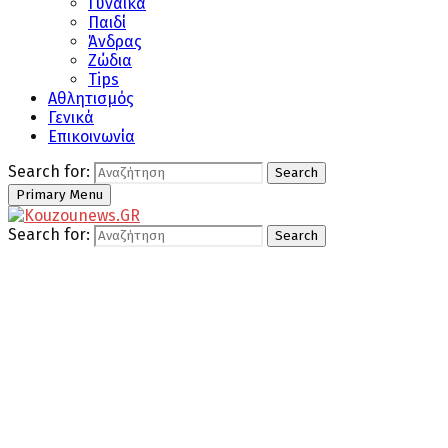
Γυναίκα
Παιδί
Άνδρας
Ζώδια
Tips
Αθλητισμός
Γενικά
Επικοινωνία
Search for:
Search
Primary Menu
Search for:
Search