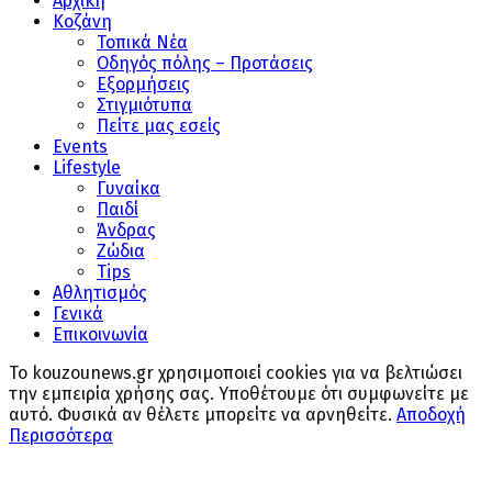
Αρχική
Κοζάνη
Τοπικά Νέα
Οδηγός πόλης – Προτάσεις
Εξορμήσεις
Στιγμιότυπα
Πείτε μας εσείς
Events
Lifestyle
Γυναίκα
Παιδί
Άνδρας
Ζώδια
Tips
Αθλητισμός
Γενικά
Επικοινωνία
Το kouzounews.gr χρησιμοποιεί cookies για να βελτιώσει
την εμπειρία χρήσης σας. Υποθέτουμε ότι συμφωνείτε με
αυτό. Φυσικά αν θέλετε μπορείτε να αρνηθείτε.
Αποδοχή
Περισσότερα