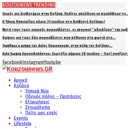
KOUZOUNEWS TRENDING
Ουρές για διαβατήρια στην Κοζάνη: Πολίτες σπεύδουν να προλάβουν τις
Η Έλενα Παπαρίζου αύριο 31 Ιουλίου στο Βελβεντό Κοζάνης!
Μετά τους τρεις νεκρούς πυροσβέστες, οι εποχικοί “αδειάζουν” την κυ
Θρήνος για τους δύο πυροσβέστες που πέθαναν στη φωτιά στο…
Τιμήθηκε η μνήμη της Αγίας Παρασκευής στην πόλη της Κοζάνης…
Αγία Ειρήνη Χρυσοβαλάντου: Εορτάζει σήμερα 28 Ιουλίου – Γιατί αγιάζον
Facebook
Instagram
Youtube
Αρχική
Κοζάνη
Τοπικά Νέα
Οδηγός πόλης – Προτάσεις
Εξορμήσεις
Στιγμιότυπα
Πείτε μας εσείς
Events
Lifestyle