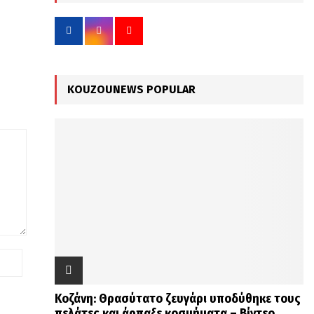
f
A
o
r
R
:
C
KOUZOUNEWS POPULAR
H
Κοζάνη: Θρασύτατο ζευγάρι υποδύθηκε τους
πελάτες και άρπαξε κοσμήματα – Βίντεο