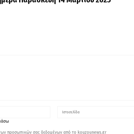
λιάσω
 των προσωπικών σας δεδομένων από το kouzounews.gr