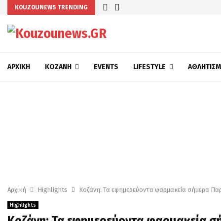
KOUZOUNEWS TRENDING
ΑΡΧΙΚΉ
ΚΟΖΆΝΗ
EVENTS
LIFESTYLE
ΑΘΛΗΤΙΣ
Αρχική
Highlights
Κοζάνη: Τα εφημερεύοντα φαρμακεία σήμερα Πα
Highlights
Κοζάνη: Τα εφημερεύοντα φαρμακεία σ