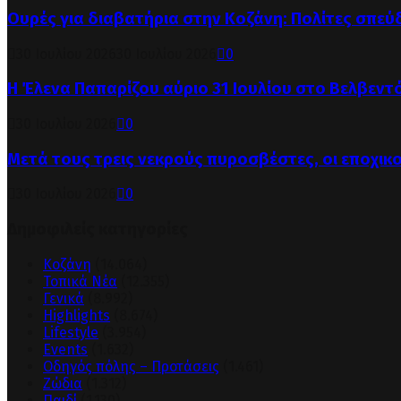
Ουρές για διαβατήρια στην Κοζάνη: Πολίτες σπεύ
30 Ιουλίου 2026
30 Ιουλίου 2026
0
Η Έλενα Παπαρίζου αύριο 31 Ιουλίου στο Βελβεντ
30 Ιουλίου 2026
0
Μετά τους τρεις νεκρούς πυροσβέστες, οι εποχικ
30 Ιουλίου 2026
0
Δημοφιλείς κατηγορίες
Κοζάνη
(14.064)
Τοπικά Νέα
(12.355)
Γενικά
(8.992)
Highlights
(8.674)
Lifestyle
(3.954)
Events
(1.632)
Οδηγός πόλης – Προτάσεις
(1.461)
Ζώδια
(1.312)
Παιδί
(1.130)