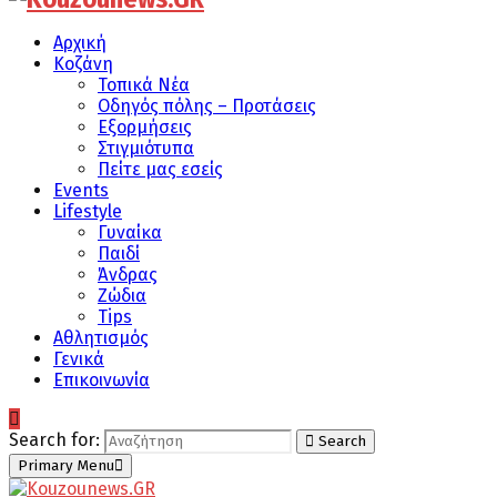
Αρχική
Κοζάνη
Τοπικά Νέα
Οδηγός πόλης – Προτάσεις
Εξορμήσεις
Στιγμιότυπα
Πείτε μας εσείς
Events
Lifestyle
Γυναίκα
Παιδί
Άνδρας
Ζώδια
Tips
Αθλητισμός
Γενικά
Επικοινωνία
Search for:
Search
Primary Menu