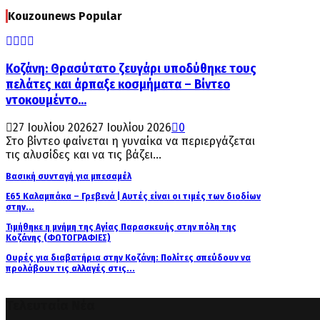
Kouzounews Popular
Κοζάνη: Θρασύτατο ζευγάρι υποδύθηκε τους
πελάτες και άρπαξε κοσμήματα – Βίντεο
ντοκουμέντο...
27 Ιουλίου 2026
27 Ιουλίου 2026
0
Στο βίντεο φαίνεται η γυναίκα να περιεργάζεται
τις αλυσίδες και να τις βάζει...
Βασική συνταγή για μπεσαμέλ
Ε65 Καλαμπάκα – Γρεβενά | Αυτές είναι οι τιμές των διοδίων
στην...
Τιμήθηκε η μνήμη της Αγίας Παρασκευής στην πόλη της
Κοζάνης (ΦΩΤΟΓΡΑΦΙΕΣ)
Ουρές για διαβατήρια στην Κοζάνη: Πολίτες σπεύδουν να
προλάβουν τις αλλαγές στις...
Τελευταία Νέα