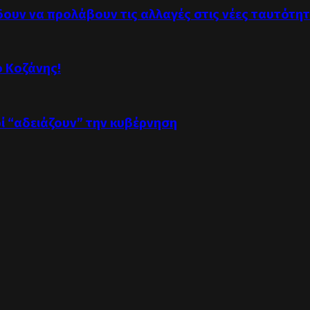
δουν να προλάβουν τις αλλαγές στις νέες ταυτότη
ό Κοζάνης!
οί “αδειάζουν” την κυβέρνηση