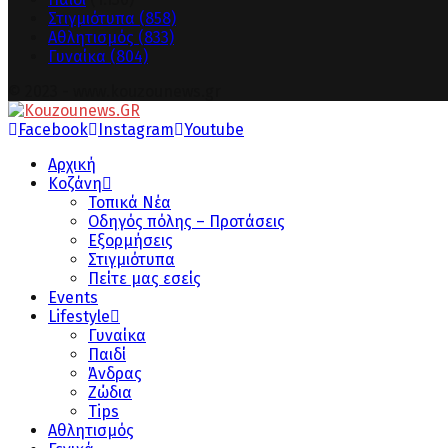
Στιγμιότυπα
(858)
Αθλητισμός
(833)
Γυναίκα
(804)
© 2023 - www.kouzounews.gr
Facebook
Instagram
Youtube
Αρχική
Κοζάνη
Τοπικά Νέα
Οδηγός πόλης – Προτάσεις
Εξορμήσεις
Στιγμιότυπα
Πείτε μας εσείς
Events
Lifestyle
Γυναίκα
Παιδί
Άνδρας
Ζώδια
Tips
Αθλητισμός