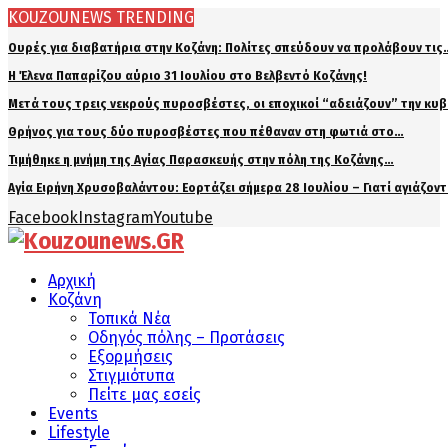
KOUZOUNEWS TRENDING
Ουρές για διαβατήρια στην Κοζάνη: Πολίτες σπεύδουν να προλάβουν τις
Η Έλενα Παπαρίζου αύριο 31 Ιουλίου στο Βελβεντό Κοζάνης!
Μετά τους τρεις νεκρούς πυροσβέστες, οι εποχικοί “αδειάζουν” την κυ
Θρήνος για τους δύο πυροσβέστες που πέθαναν στη φωτιά στο…
Τιμήθηκε η μνήμη της Αγίας Παρασκευής στην πόλη της Κοζάνης…
Αγία Ειρήνη Χρυσοβαλάντου: Εορτάζει σήμερα 28 Ιουλίου – Γιατί αγιάζον
Facebook
Instagram
Youtube
Αρχική
Κοζάνη
Τοπικά Νέα
Οδηγός πόλης – Προτάσεις
Εξορμήσεις
Στιγμιότυπα
Πείτε μας εσείς
Events
Lifestyle