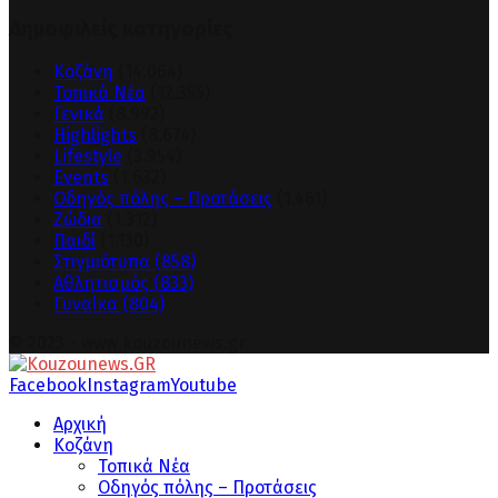
Δημοφιλείς κατηγορίες
Κοζάνη
(14.064)
Τοπικά Νέα
(12.355)
Γενικά
(8.992)
Highlights
(8.674)
Lifestyle
(3.954)
Events
(1.632)
Οδηγός πόλης – Προτάσεις
(1.461)
Ζώδια
(1.312)
Παιδί
(1.130)
Στιγμιότυπα
(858)
Αθλητισμός
(833)
Γυναίκα
(804)
© 2023 - www.kouzounews.gr
Facebook
Instagram
Youtube
Αρχική
Κοζάνη
Τοπικά Νέα
Οδηγός πόλης – Προτάσεις