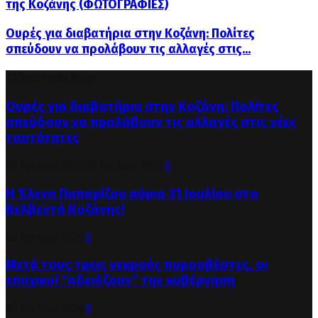
της Κοζάνης (ΦΩΤΟΓΡΑΦΙΕΣ)
Ουρές για διαβατήρια στην Κοζάνη: Πολίτες
σπεύδουν να προλάβουν τις αλλαγές στις...
Τελευταία Νέα
Ουρές για διαβατήρια στην Κοζάνη: Πολίτες
σπεύδουν να προλάβουν τις αλλαγές στις νέες
ταυτότητες
30 Ιουλίου 2026
30 Ιουλίου 2026
0
Η Έλενα Παπαρίζου αύριο 31 Ιουλίου στο
Βελβεντό Κοζάνης!
30 Ιουλίου 2026
0
Μετά τους τρεις νεκρούς πυροσβέστες, οι
εποχικοί “αδειάζουν” την κυβέρνηση
30 Ιουλίου 2026
0