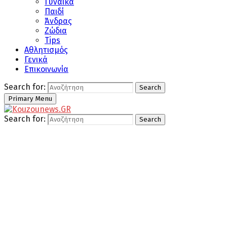
Γυναίκα
Παιδί
Άνδρας
Ζώδια
Tips
Αθλητισμός
Γενικά
Επικοινωνία
Search for:
Search
Primary Menu
Search for:
Search