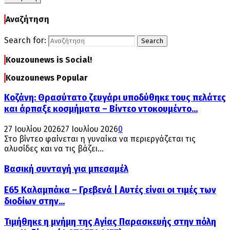
Αναζήτηση
Search for:
Search
Kouzounews is Social!
Kouzounews Popular
Κοζάνη: Θρασύτατο ζευγάρι υποδύθηκε τους πελάτες
και άρπαξε κοσμήματα – Βίντεο ντοκουμέντο...
27 Ιουλίου 2026
27 Ιουλίου 2026
0
Στο βίντεο φαίνεται η γυναίκα να περιεργάζεται τις
αλυσίδες και να τις βάζει...
Βασική συνταγή για μπεσαμέλ
Ε65 Καλαμπάκα – Γρεβενά | Αυτές είναι οι τιμές των
διοδίων στην...
Τιμήθηκε η μνήμη της Αγίας Παρασκευής στην πόλη