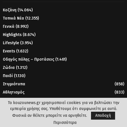
Κοζάνη
(14.064)
Τοπικά Νέα
(12.355)
Γενικά
(8.992)
Highlights
(8.674)
Lifestyle
(3.954)
Events
(1.632)
Οδηγός πόλης – Προτάσεις
(1.461)
Ζώδια
(1.312)
Παιδί
(1.130)
Στιγμιότυπα
(858)
Αθλητισμός
(833)
Γυναίκα
(804)
Το kouzounews.gr χρησιμοποιεί cookies για να βελτιώσει την
εμπειρία χρήσης σας. Υποθέτουμε ότι συμφωνείτε με αυτό.
Φυσικά αν θέλετε μπορείτε να αρνηθείτε.
Αποδοχή
© 2023 - www.kouzounews.gr
Περισσότερα