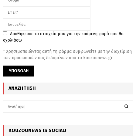
Αποθήκευσε τα στοιχεία μου για την επόμενη φορά που θα
σχολιάσω
* Χρησιμοποιώντας αυτή τη φόρμα συμφωνείτε με την διαχείριση
των προσωπικών σας δεδομένων από το kouzounews.gr
ΑΝΑΖΉΤΗΣΗ
S
e
a
S
r
c
KOUZOUNEWS IS SOCIAL!
E
h