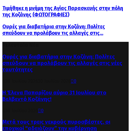
Τιμήθηκε η μνήμη της Αγίας Παρασκευής στην πόλη
της Κοζάνης (ΦΩΤΟΓΡΑΦΙΕΣ)
Ουρές για διαβατήρια στην Κοζάνη: Πολίτες
σπεύδουν να προλάβουν τις αλλαγές στις...
Τελευταία Νέα
Ουρές για διαβατήρια στην Κοζάνη: Πολίτες
σπεύδουν να προλάβουν τις αλλαγές στις νέες
ταυτότητες
30 Ιουλίου 2026
30 Ιουλίου 2026
0
Η Έλενα Παπαρίζου αύριο 31 Ιουλίου στο
Βελβεντό Κοζάνης!
30 Ιουλίου 2026
0
Μετά τους τρεις νεκρούς πυροσβέστες, οι
εποχικοί “αδειάζουν” την κυβέρνηση