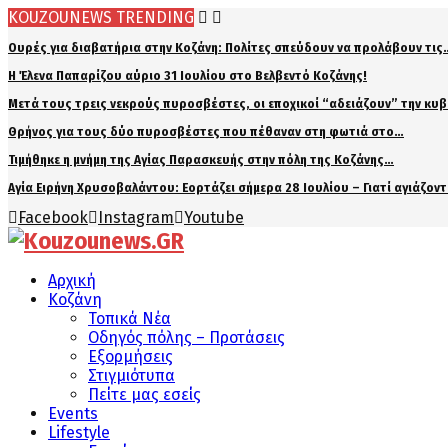
KOUZOUNEWS TRENDING
Ουρές για διαβατήρια στην Κοζάνη: Πολίτες σπεύδουν να προλάβουν τις
Η Έλενα Παπαρίζου αύριο 31 Ιουλίου στο Βελβεντό Κοζάνης!
Μετά τους τρεις νεκρούς πυροσβέστες, οι εποχικοί “αδειάζουν” την κυ
Θρήνος για τους δύο πυροσβέστες που πέθαναν στη φωτιά στο…
Τιμήθηκε η μνήμη της Αγίας Παρασκευής στην πόλη της Κοζάνης…
Αγία Ειρήνη Χρυσοβαλάντου: Εορτάζει σήμερα 28 Ιουλίου – Γιατί αγιάζον
Facebook
Instagram
Youtube
Αρχική
Κοζάνη
Τοπικά Νέα
Οδηγός πόλης – Προτάσεις
Εξορμήσεις
Στιγμιότυπα
Πείτε μας εσείς
Events
Lifestyle