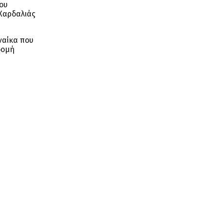
του
 Χαρδαλιάς
ναίκα που
δομή