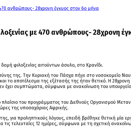
 470 ανθρώπους- 28χρονη έγκυος στον 6ο μήνα
ιλοξενίας με 470 ανθρώπους- 28χρονη έγ
 δομή φιλοξενίας αιτούντων άσυλο, στο Κρανίδι.
σύνης της. Την Κυριακή του Πάσχα πήγε στο νοσοκομείο Ναυπ
 και το αποτέλεσμα της εξέτασής της ήταν θετικό. Η 28χρονη
δεν έχει συμπτώματα, σύμφωνα με ανακοίνωση του υπουργεί
στο πλαίσιο του προγράμματος του Διεθνούς Οργανισμού Μετα
 χώρες της υποσαχάριας Αφρικής.
της, για προληπτικούς λόγους, επειδή βρέθηκε θετική μία ε
ία τις τελευταίες 12 ημέρες, σύμφωνα με τη σχετική ανακοίν