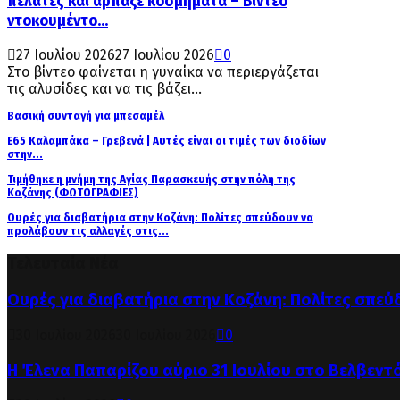
πελάτες και άρπαξε κοσμήματα – Βίντεο
ντοκουμέντο...
27 Ιουλίου 2026
27 Ιουλίου 2026
0
Στο βίντεο φαίνεται η γυναίκα να περιεργάζεται
τις αλυσίδες και να τις βάζει...
Βασική συνταγή για μπεσαμέλ
Ε65 Καλαμπάκα – Γρεβενά | Αυτές είναι οι τιμές των διοδίων
στην...
Τιμήθηκε η μνήμη της Αγίας Παρασκευής στην πόλη της
Κοζάνης (ΦΩΤΟΓΡΑΦΙΕΣ)
Ουρές για διαβατήρια στην Κοζάνη: Πολίτες σπεύδουν να
προλάβουν τις αλλαγές στις...
Τελευταία Νέα
Ουρές για διαβατήρια στην Κοζάνη: Πολίτες σπεύ
30 Ιουλίου 2026
30 Ιουλίου 2026
0
Η Έλενα Παπαρίζου αύριο 31 Ιουλίου στο Βελβεντ