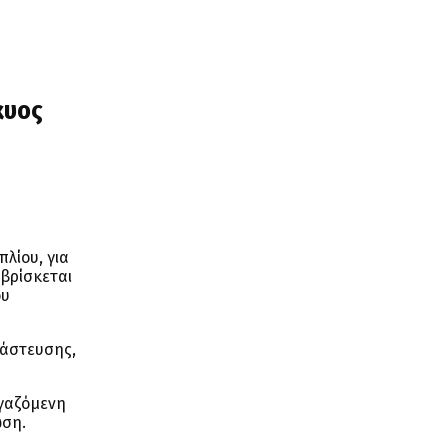
κυος
λίου, για
 βρίσκεται
ου
νάστευσης,
ργαζόμενη
ωση.