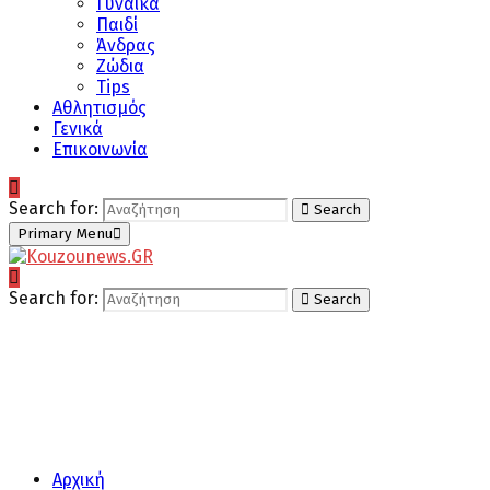
Γυναίκα
Παιδί
Άνδρας
Ζώδια
Tips
Αθλητισμός
Γενικά
Επικοινωνία
Search for:
Search
Primary Menu
Search for:
Search
Αρχική