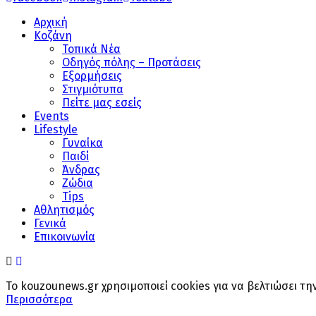
Αρχική
Κοζάνη
Τοπικά Νέα
Οδηγός πόλης – Προτάσεις
Εξορμήσεις
Στιγμιότυπα
Πείτε μας εσείς
Events
Lifestyle
Γυναίκα
Παιδί
Άνδρας
Ζώδια
Tips
Αθλητισμός
Γενικά
Επικοινωνία
Το kouzounews.gr χρησιμοποιεί cookies για να βελτιώσει τ
Περισσότερα