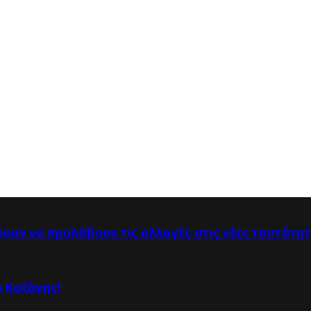
δουν να προλάβουν τις αλλαγές στις νέες ταυτότη
ό Κοζάνης!