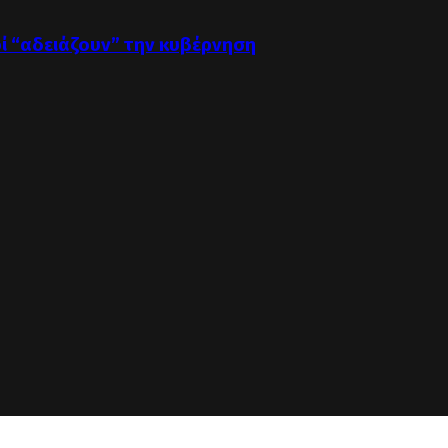
οί “αδειάζουν” την κυβέρνηση