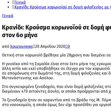
Γενικά
Κρανίδι: Κρούσμα κορωνοϊού σε δομή φιλοξενίας με
Γενικά
Κρανίδι: Κρούσμα κορωνοϊού σε δομή φ
στον 6ο μήνα
από
kouzounews
20 Απριλίου 2020
0
Θετική στον κορωνοϊό βρέθηκε μία 28χρονη που διαμένει σε
Η γυναίκα από τη Σομαλία είναι στον έκτο μήνα της εγκυμο
άλλη αιτία και εκεί υποβλήθηκε σε έλεγχο για τον κορωνοϊό
σε απομόνωση στο δωμάτιό της, στη δομή φιλοξενίας και 
Μετανάστευσης και Ασύλου.
Στο συγκεκριμένο ξενοδοχείο, που είναι δομή φιλοξενίας 
διαμένουν 470 αιτούντες άσυλο, οι οποίοι προέρχονται από
Το ξενοδοχείο ήταν σε καραντίνα από το βράδυ της Μ. Πέμπ
στο νοσοκομείο, η οποία όμως δεν είχε προσέλθει για εργασ