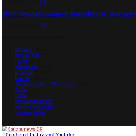
30 Ιουλίου 2026
0
Μετά τους τρεις νεκρούς πυροσβέστες, οι εποχικ
30 Ιουλίου 2026
0
Δημοφιλείς κατηγορίες
Κοζάνη
(14.064)
Τοπικά Νέα
(12.355)
Γενικά
(8.992)
Highlights
(8.674)
Lifestyle
(3.954)
Events
(1.632)
Οδηγός πόλης – Προτάσεις
(1.461)
Ζώδια
(1.312)
Παιδί
(1.130)
Στιγμιότυπα
(858)
Αθλητισμός
(833)
Γυναίκα
(804)
© 2023 - www.kouzounews.gr
Facebook
Instagram
Youtube