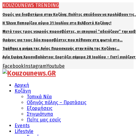
KOUZOUNEWS TRENDING
Ουρές για διαβατήρια στην Κοζάνη: Πολίτες σπεύδουν να προλάβουν τις
Η Έλενα Παπαρίζου αύριο 31 Ιουλίου στο Βελβεντό Κοζάνης!
Μετά τους τρεις νεκρούς πυροσβέστες, οι εποχικοί “αδειάζουν” την κυ
Θρήνος για τους δύο πυροσβέστες που πέθαναν στη φωτιά στο…
Τιμήθηκε η μνήμη της Αγίας Παρασκευής στην πόλη της Κοζάνης…
Αγία Ειρήνη Χρυσοβαλάντου: Εορτάζει σήμερα 28 Ιουλίου – Γιατί αγιάζον
Facebook
Instagram
Youtube
Αρχική
Κοζάνη
Τοπικά Νέα
Οδηγός πόλης – Προτάσεις
Εξορμήσεις
Στιγμιότυπα
Πείτε μας εσείς
Events
Lifestyle