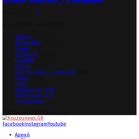
εποχικοί “αδειάζουν” την κυβέρνηση
30 Ιουλίου 2026
0
Δημοφιλείς κατηγορίες
Κοζάνη
(14.064)
Τοπικά Νέα
(12.355)
Γενικά
(8.992)
Highlights
(8.674)
Lifestyle
(3.954)
Events
(1.632)
Οδηγός πόλης – Προτάσεις
(1.461)
Ζώδια
(1.312)
Παιδί
(1.130)
Στιγμιότυπα
(858)
Αθλητισμός
(833)
Γυναίκα
(804)
© 2023 - www.kouzounews.gr
Facebook
Instagram
Youtube
Αρχική