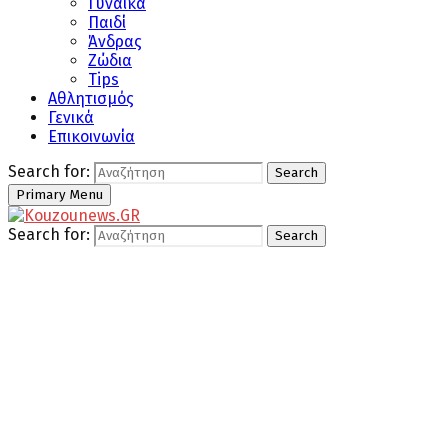
Γυναίκα
Παιδί
Άνδρας
Ζώδια
Tips
Αθλητισμός
Γενικά
Επικοινωνία
Search for:
Search
Primary Menu
Search for:
Search