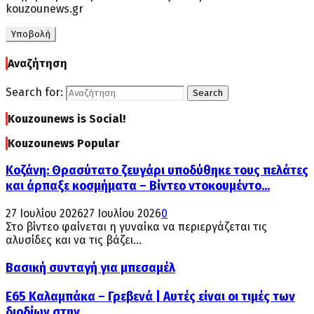
kouzounews.gr
Αναζήτηση
Search for:
Search
Kouzounews is Social!
Kouzounews Popular
Κοζάνη: Θρασύτατο ζευγάρι υποδύθηκε τους πελάτες
και άρπαξε κοσμήματα – Βίντεο ντοκουμέντο...
27 Ιουλίου 2026
27 Ιουλίου 2026
0
Στο βίντεο φαίνεται η γυναίκα να περιεργάζεται τις
αλυσίδες και να τις βάζει...
Βασική συνταγή για μπεσαμέλ
Ε65 Καλαμπάκα – Γρεβενά | Αυτές είναι οι τιμές των
διοδίων στην...