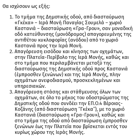
Θα ισχύσουν ως εξής:
Το τμήμα της Δημοτικής οδού, από διασταύρωση
«Γκέκα» – Ιερά Μονή Παναγίας Σουμελά – χωριό
Καστανιά – διασταύρωση «Γρα-Γρου», σαν μοναδική
οδό κατεύθυνσης (μονόδρομος) απαγορευμένης της
αντιθέτου κυκλοφορίας (ανόδου) από το χωριό
Καστανιά προς την Ιερά Μονή.
Απαγόρευση εισόδου και κίνησης των οχημάτων,
στην Πλατεία-Περίβολο της Ιερά Μονής, καθώς και
στο τμήμα που περιλαμβάνεται μεταξύ της
διασταύρωσης της Δημοτικής οδού προς Καστανιά
(έμπροσθεν ξενώνων) και της Ιερά Μονής, πλην
οχημάτων ανεφοδιασμού, προσκεκλημένων και
υπηρεσιακών.
Απαγόρευση στάσης και στάθμευσης όλων των
οχημάτων, σε όλο το μήκος του οδοστρώματος της
Δημοτικής οδού που συνδέει την ΕΠ.Ο.4 Βέροιας-
Κοζάνης (από διασταύρωση “Γκέκα”), με το χωριό
Καστανιά (διασταύρωση «Γρα-Γρου»), καθώς και
στο τμήμα της οδού από διασταύρωση έμπροσθεν
ξενώνων έως την Πλατεία που βρίσκεται εντός του
κυρίως χώρου της Ιεράς Μονής.