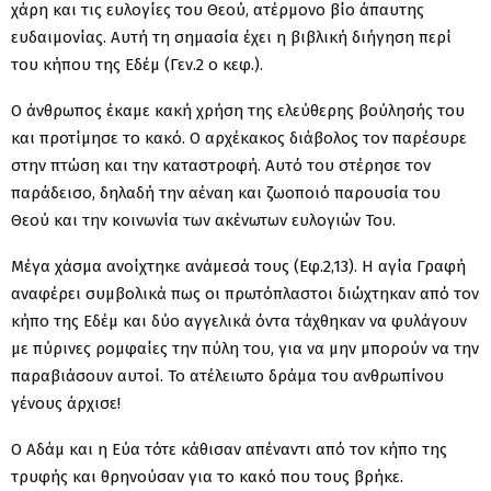
χάρη και τις ευλογίες του Θεού, ατέρμονο βίο άπαυτης
ευδαιμονίας. Αυτή τη σημασία έχει η βιβλική διήγηση περί
του κήπου της Εδέμ (Γεν.2 ο κεφ.).
Ο άνθρωπος έκαμε κακή χρήση της ελεύθερης βούλησής του
και προτίμησε το κακό. Ο αρχέκακος διάβολος τον παρέσυρε
στην πτώση και την καταστροφή. Αυτό του στέρησε τον
παράδεισο, δηλαδή την αέναη και ζωοποιό παρουσία του
Θεού και την κοινωνία των ακένωτων ευλογιών Του.
Μέγα χάσμα ανοίχτηκε ανάμεσά τους (Εφ.2,13). Η αγία Γραφή
αναφέρει συμβολικά πως οι πρωτόπλαστοι διώχτηκαν από τον
κήπο της Εδέμ και δύο αγγελικά όντα τάχθηκαν να φυλάγουν
με πύρινες ρομφαίες την πύλη του, για να μην μπορούν να την
παραβιάσουν αυτοί. Το ατέλειωτο δράμα του ανθρωπίνου
γένους άρχισε!
Ο Αδάμ και η Εύα τότε κάθισαν απέναντι από τον κήπο της
τρυφής και θρηνούσαν για το κακό που τους βρήκε.