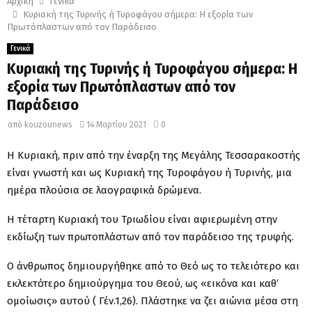
Αρχική
Γενικά
Κυριακή της Τυρινής ή Τυροφάγου σήμερα: Η εξορία των
Πρωτόπλαστων από τον Παράδεισο
Γενικά
Κυριακή της Τυρινής ή Τυροφάγου σήμερα: Η
εξορία των Πρωτόπλαστων από τον
Παράδεισο
από
kouzounews
14 Μαρτίου 2021
0
Η Κυριακή, πριν από την έναρξη της Μεγάλης Τεσσαρακοστής
είναι γνωστή και ως Κυριακή της Τυροφάγου ή Τυρινής, μια
ημέρα πλούσια σε λαογραφικά δρώμενα.
Η τέταρτη Κυριακή του Τριωδίου είναι αφιερωμένη στην
εκδίωξη των πρωτοπλάστων από τον παράδεισο της τρυφής.
Ο άνθρωπος δημιουργήθηκε από το Θεό ως το τελειότερο και
εκλεκτότερο δημιούργημα του Θεού, ως «εικόνα και καθ’
ομοίωσις» αυτού ( Γέν.1,26). Πλάστηκε να ζει αιώνια μέσα στη