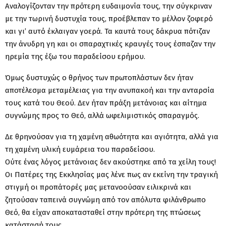
Αναλογίζονταν την πρότερη ευδαιμονία τους, την σύγκριναν
με την τωρινή δυστυχία τους, προέβλεπαν το μέλλον ζοφερό
και γι’ αυτό έκλαιγαν γοερά. Τα καυτά τους δάκρυα πότιζαν
την άνυδρη γη και οι σπαραχτικές κραυγές τους έσπαζαν την
ηρεμία της έξω του παραδείσου ερήμου.
Όμως δυστυχώς ο θρήνος των πρωτοπλάστων δεν ήταν
αποτέλεσμα μεταμέλειας για την ανυπακοή και την ανταρσία
τους κατά του Θεού. Δεν ήταν πράξη μετάνοιας και αίτημα
συγνώμης προς το Θεό, αλλά ωφελιμιστικός σπαραγμός.
Δε θρηνούσαν για τη χαμένη αθωότητα και αγιότητα, αλλά για
τη χαμένη υλική ευμάρεια του παραδείσου.
Ούτε ένας λόγος μετάνοιας δεν ακούστηκε από τα χείλη τους!
Οι Πατέρες της Εκκλησίας μας λένε πως αν εκείνη την τραγική
στιγμή οι προπάτορές μας μετανοούσαν ειλικρινά και
ζητούσαν ταπεινά συγνώμη από τον απόλυτα φιλάνθρωπο
Θεό, θα είχαν αποκατασταθεί στην πρότερη της πτώσεως
κατάστασή τους.