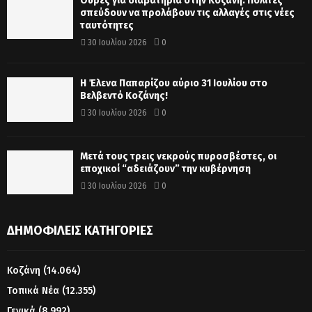
Ουρές για διαβατήρια στην Κοζάνη: Πολίτες
σπεύδουν να προλάβουν τις αλλαγές στις νέες
ταυτότητες
30 Ιουλίου 2026
0
Η Έλενα Παπαρίζου αύριο 31 Ιουλίου στο
Βελβεντό Κοζάνης!
30 Ιουλίου 2026
0
Μετά τους τρεις νεκρούς πυροσβέστες, οι
εποχικοί “αδειάζουν” την κυβέρνηση
30 Ιουλίου 2026
0
ΔΗΜΟΦΙΛΕΊΣ ΚΑΤΗΓΟΡΊΕΣ
Κοζάνη
(14.064)
Τοπικά Νέα
(12.355)
Γενικά
(8.992)