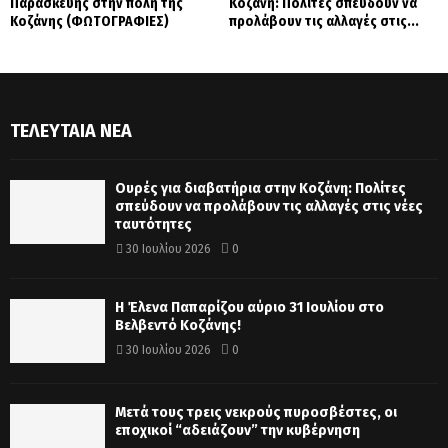
Παρασκευής στην πόλη της
Κοζάνη: Πολίτες σπεύδουν να
Κοζάνης (ΦΩΤΟΓΡΑΦΙΕΣ)
προλάβουν τις αλλαγές στις...
ΤΕΛΕΥΤΑΊΑ ΝΈΑ
Ουρές για διαβατήρια στην Κοζάνη: Πολίτες
σπεύδουν να προλάβουν τις αλλαγές στις νέες
ταυτότητες
30 Ιουλίου 2026
0
Η Έλενα Παπαρίζου αύριο 31 Ιουλίου στο
Βελβεντό Κοζάνης!
30 Ιουλίου 2026
0
Μετά τους τρεις νεκρούς πυροσβέστες, οι
εποχικοί “αδειάζουν” την κυβέρνηση