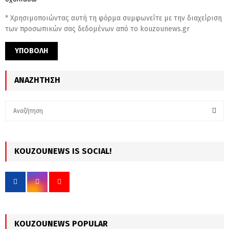
* Χρησιμοποιώντας αυτή τη φόρμα συμφωνείτε με την διαχείριση
των προσωπικών σας δεδομένων από το kouzounews.gr
ΑΝΑΖΉΤΗΣΗ
S
e
a
S
r
c
KOUZOUNEWS IS SOCIAL!
E
h
f
A
o
r
R
:
C
KOUZOUNEWS POPULAR