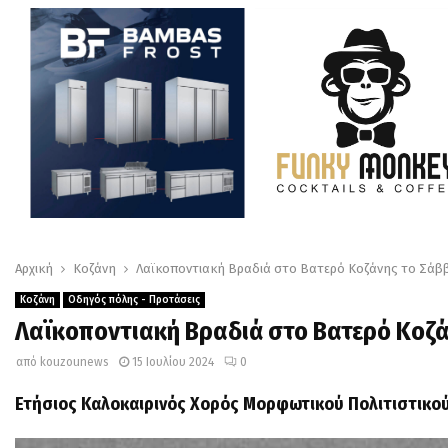
Αρχική
Κοζάνη
Λαϊκοποντιακή Βραδιά στο Βατερό Κοζάνης το Σάββ
Κοζάνη
Οδηγός πόλης - Προτάσεις
Λαϊκοποντιακή Βραδιά στο Βατερό Κοζά
από
kouzounews
15 Ιουλίου 2024
0
Ετήσιος Καλοκαιρινός Χορός Μορφωτικού Πολιτιστικού