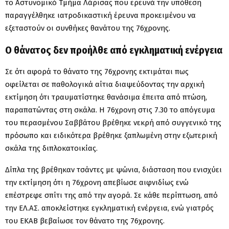
το Αστυνομικό Τμήμα Λάρισας που ερευνά την υπόθεση
παραγγέλθηκε ιατροδικαστική έρευνα προκει­μένου να
εξεταστούν οι συνθήκες θα­νάτου της 76χρονης.
Ο θάνατος δεν προήλθε από εγκληματική ενέργεια
Σε ότι αφορά το θάνατο της 76χρονης εκτιμάται πως
οφείλεται σε παθολογικά αίτια διαψεύδοντας την αρχική
εκτίμηση ότι τραυματίστηκε θανάσιμα έπειτα από πτώση,
παραπατώντας στη σκάλα. Η 76χρονη στις 7.30 το απόγευμα
του περασμένου Σαββάτου βρέθηκε νεκρή από συγγε­νικό της
πρόσωπο και ειδικότερα βρέ­θηκε ξαπλωμένη στην εξωτερική
σκά­λα της διπλοκατοικίας.
Δίπλα της βρέθηκαν τσάντες με ψώ­νια, διάσταση που ενισχύει
την εκτί­μηση ότι η 76χρονη απεβίωσε αιφνιδίως ενώ
επέστρεφε σπίτι της από την αγορά. Σε κάθε περίπτωση, από
την ΕΛ.ΑΣ. αποκλείστηκε εγκληματική ενέργεια, ενώ γιατρός
του ΕΚΑΒ βεβαίωσε τον θάνατο της 76χρονης.