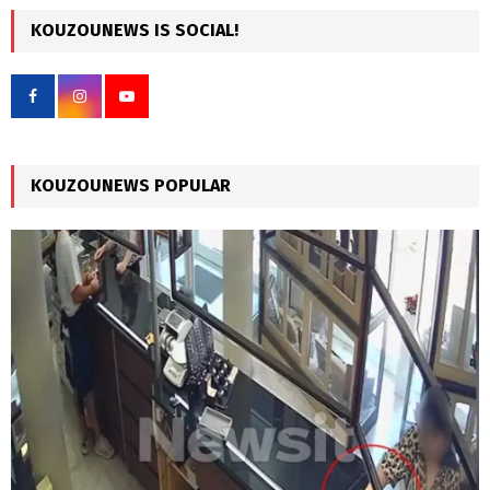
r
c
KOUZOUNEWS IS SOCIAL!
E
h
f
A
o
r
R
:
C
KOUZOUNEWS POPULAR
H