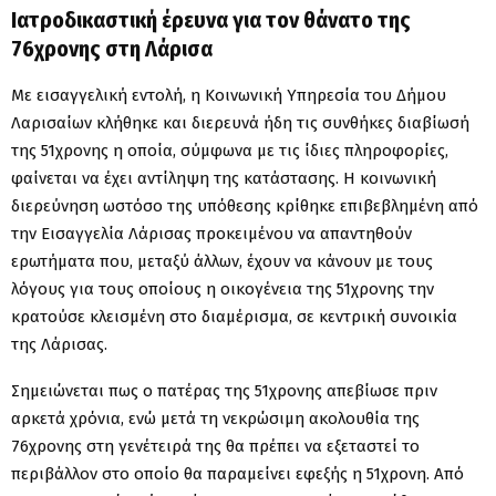
Ιατροδικαστική έρευνα για τον θάνατο της
76χρονης στη Λάρισα
Με εισαγγελική εντολή, η Κοινωνική Υπηρεσία του Δήμου
Λαρισαίων κλή­θηκε και διερευνά ήδη τις συνθήκες διαβίωσή
της 51χρονης η οποία, σύμφωνα με τις ίδιες πληροφορίες,
φαίνεται να έχει αντίληψη της κατάστασης. Η κοινωνική
διερεύνηση ωστόσο της υπόθεσης κρίθηκε επιβε­βλημένη από
την Εισαγγελία Λάρισας προκειμένου να απαντηθούν
ερωτήματα που, μεταξύ άλλων, έχουν να κάνουν με τους
λόγους για τους οποίους η οικογένεια της 51χρονης την
κρατούσε κλεισμένη στο διαμέρισμα, σε κεντρική συνοικία
της Λάρισας.
Σημειώνεται πως ο πατέρας της 51χρονης απεβίωσε πριν
αρκετά χρόνια, ενώ μετά τη νεκρώσιμη ακολουθία της
76χρονης στη γενέτειρά της θα πρέπει να εξεταστεί το
περιβάλλον στο οποίο θα παραμείνει εφεξής η 51χρονη. Από