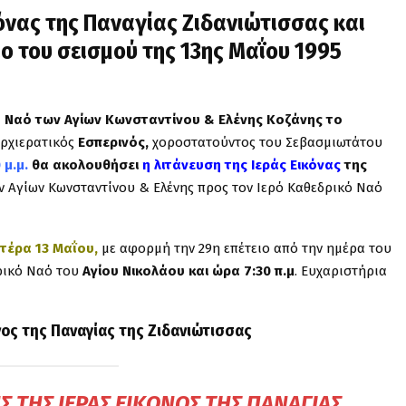
κόνας της Παναγίας Ζιδανιώτισσας και
ιο του σεισμού της 13ης Μαΐου 1995
ό Ναό των Αγίων Κωνσταντίνου & Ελένης Κοζάνης το
αρχιερατικός
Εσπερινός,
χοροστατούντος του Σεβασμιωτάτου
 μ.μ.
θα ακολουθήσει
η λιτάνευση της Ιεράς Εικόνας
της
ν Αγίων Κωνσταντίνου & Ελένης προς τον Ιερό Καθεδρικό Ναό
τέρα 13 Μαΐου,
με αφορμή την 29η επέτειο από την ημέρα του
δρικό Ναό του
Αγίου Νικολάου και ώρα 7:30 π.μ
. Ευχαριστήρια
ος της Παναγίας της Ζιδανιώτισσας
ΤΗΣ ΙΕΡΆΣ ΕΙΚΌΝΟΣ ΤΗΣ ΠΑΝΑΓΊΑΣ