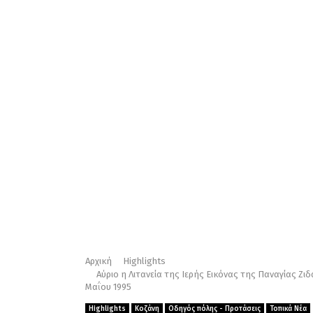
Αρχική
Highlights
Αύριο η Λιτανεία της Iερής Eικόνας της Παναγίας Ζιδ
Μαΐου 1995
Highlights
Κοζάνη
Οδηγός πόλης - Προτάσεις
Τοπικά Νέα