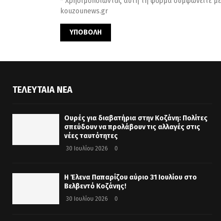
* Χρησιμοποιώντας αυτή τη φόρμα συμφωνείτε με
kouzounews.gr
ΤΕΛΕΥΤΑΊΑ ΝΈΑ
Ουρές για διαβατήρια στην Κοζάνη: Πολίτες
σπεύδουν να προλάβουν τις αλλαγές στις
νέες ταυτότητες
30 Ιουλίου 2026
0
Η Έλενα Παπαρίζου αύριο 31 Ιουλίου στο
Βελβεντό Κοζάνης!
30 Ιουλίου 2026
0