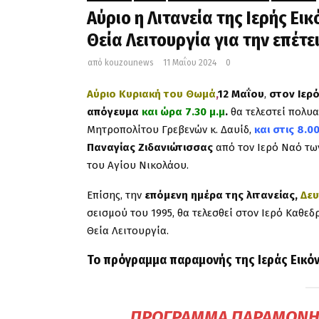
Αύριο η Λιτανεία της Iερής Eι
Θεία Λειτουργία για την επέτε
από
kouzounews
11 Μαΐου 2024
0
Αύριο Κυριακή του Θωμά
,
12 Μαΐου
,
στον Ιερ
απόγευμα
και ώρα 7.30 μ.μ
.
θα τελεστεί πολυ
Μητροπολίτου Γρεβενών κ. Δαυίδ,
και στις 8.00
Παναγίας Ζιδανιώτισσας
από τον Ιερό Ναό τω
του Αγίου Νικολάου.
Επίσης, την
επόμενη ημέρα της λιτανείας,
Δευ
σεισμού του 1995, θα τελεσθεί στον Ιερό Καθε
Θεία Λειτουργία.
Το πρόγραμμα παραμονής της Ιεράς Εικόν
ΠΡΌΓΡΑΜΜΑ ΠΑΡΑΜΟΝΉΣ 