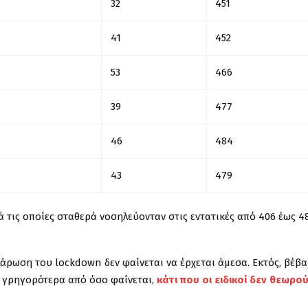
32
451
41
452
53
466
39
477
46
484
43
479
ά τις οποίες σταθερά νοσηλεύονταν στις εντατικές από 406 έως 4
ρωση του lockdown δεν φαίνεται να έρχεται άμεσα. Εκτός, βέβαι
η γρηγορότερα από όσο φαίνεται,
κάτι που οι ειδικοί δεν θεωρο