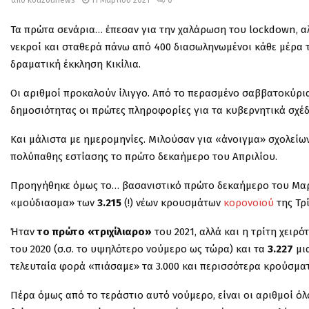
Τα πρώτα σενάρια… έπεσαν για την χαλάρωση του lockdown, αλ
νεκροί και σταθερά πάνω από 400 διασωληνωμένοι κάθε μέρα τ
δραματική έκκληση Κικίλια.
Οι αριθμοί προκαλούν ίλιγγο. Από το περασμένο σαββατοκύριακο
δημοσιότητας οι πρώτες πληροφορίες για τα κυβερνητικά σχέ
Και μάλιστα με ημερομηνίες. Μιλούσαν για «άνοιγμα» σχολείω
πολύπαθης εστίασης το πρώτο δεκαήμερο του Απριλίου.
Προηγήθηκε όμως το… βασανιστικό πρώτο δεκαήμερο του Μαρτίο
«μούδιασμα» των
3.215
(!) νέων κρουσμάτων
κορονοϊού
της Τρί
Ήταν
το πρώτο «τριχίλιαρο»
του 2021, αλλά και η τρίτη χειρ
του 2020 (σ.σ. το υψηλότερο νούμερο ως τώρα) και τα
3.227
μια
τελευταία φορά «πιάσαμε» τα 3.000 και περισσότερα κρούσματα
Πέρα όμως από το τεράστιο αυτό νούμερο, είναι οι αριθμοί 