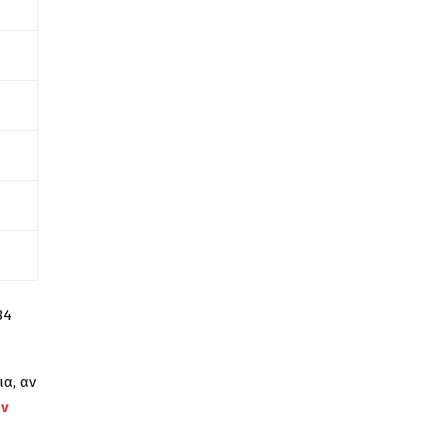
84
α, αν
ύν