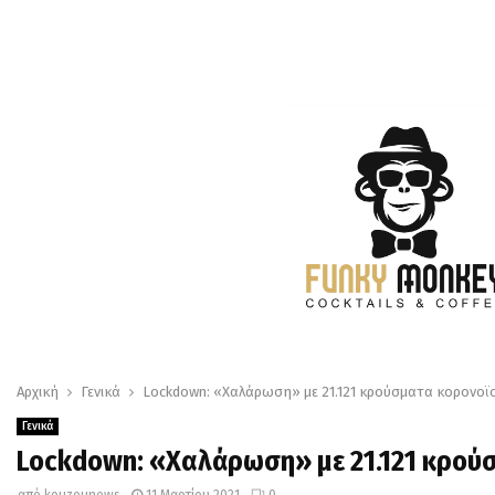
Αρχική
Γενικά
Lockdown: «Χαλάρωση» με 21.121 κρούσματα κορονοϊο
Γενικά
Lockdown: «Χαλάρωση» με 21.121 κρούσ
από
kouzounews
11 Μαρτίου 2021
0