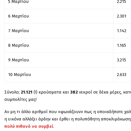
5 Μαρτίου
2.215
6 Μαρτίου
2.301
7 Μαρτίου
1.142
8 Μαρτίου
1.165
9 Μαρτίου
3.215
10 Μαρτίου
2.633
Σύνολο;
21.121
(!) κρούσματα και
382
νεκροί σε δέκα μέρες, κατ
συμπολίτες μας!
Αν μη τι άλλο αριθμοί που «φωνάζουν» πως η οποιαδήποτε χαλά
η εικόνα αλλάξει άρδην και έρθει η πολυπόθητη αποκλιμάκωσ
πολύ πιθανό να συμβεί
.