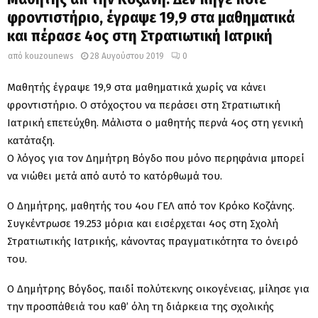
φροντιστήριο, έγραψε 19,9 στα μαθηματικά
και πέρασε 4ος στη Στρατιωτική Ιατρική
από
kouzounews
28 Αυγούστου 2019
0
Μαθητής έγραψε 19,9 στα μαθηματικά χωρίς να κάνει
φροντιστήριο. Ο στόχοςτου να περάσει στη Στρατιωτική
Ιατρική επετεύχθη. Μάλιστα ο μαθητής περνά 4ος στη γενική
κατάταξη.
Ο λόγος για τον Δημήτρη Βόγδο που μόνο περηφάνια μπορεί
να νιώθει μετά από αυτό το κατόρθωμά του.
Ο Δημήτρης, μαθητής του 4ου ΓΕΛ από τον Κρόκο Κοζάνης.
Συγκέντρωσε 19.253 μόρια και εισέρχεται 4ος στη Σχολή
Στρατιωτικής Ιατρικής, κάνοντας πραγματικότητα το όνειρό
του.
Ο Δημήτρης Βόγδος, παιδί πολύτεκνης οικογένειας, μίλησε για
την προσπάθειά του καθ’ όλη τη διάρκεια της σχολικής