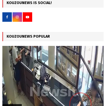
c
KOUZOUNEWS IS SOCIAL!
E
h
f
A
o
r
R
:
C
KOUZOUNEWS POPULAR
H