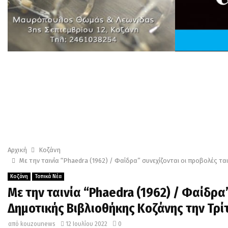
Αρχική
Κοζάνη
Με την ταινία “Phaedra (1962) / Φαίδρα” συνεχίζονται οι προβολές ται
Κοζάνη
Τοπικά Νέα
Με την ταινία “Phaedra (1962) / Φαίδρα
Δημοτικής Βιβλιοθήκης Κοζάνης την Τρίτη
από
kouzounews
12 Ιουλίου 2022
0