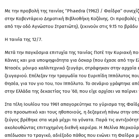
Με την προβολή της ταινίας “Phaedra (1962) / Φαίδρα” συνεχί
στην Κοβεντάρειο Δημοτική Βιβλιοθήκη Κοζάνης. Οι προβολές γί
από την οδό Αγνώστου Στρατιώτη), ξεκινούν στις 9.15 το βράδυ 
Η ταινία της 12/7.
Μετά την παγκόσμια επιτυχία της ταινίας Ποτέ την Κυριακή πο
Κάννες και μια υποψηφιότητα για όσκαρ (που έχασε από την Ελ
Ντασέν, μόνιμο καλλιτεχνικό ζευγάρι, στράφηκαν στην αρχαία 
ζευγαριού. Επέλεξαν την τραγωδία του Ευριπίδη Ιππόλυτος πο
Θησέα, για τον γιο του, τον Ιππόλυτο. Το σενάριο γράφτηκε 
στην Ελλάδα της δεκαετίας του ’60, που είχε αρχίσει να παίρνει
Στα τέλη Ιουλίου του 1961 απαγορεύτηκε το γύρισμα της Φαί
στο προσωπικό και τους ηθοποιούς, η δεξαμενή πάνω στην οπο
ζεύγος βρέθηκε στα νερά μέχρι τα γόνατα. Παρά τις αντιξοότη
ακολουθώντας επιτυχημένη διεθνή καριέρα. Η Μελίνα Μερκούρη 
απέδωσαν το τραγικό, αδιέξοδο πάθος που ενώνει τη Φαίδρα μ