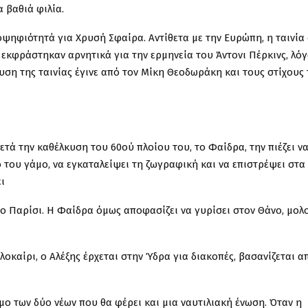
 βαθιά φιλία.
οψηφιότητά για Χρυσή Σφαίρα. Αντίθετα με την Ευρώπη, η ταινία 
υ εκφράστηκαν αρνητικά για την ερμηνεία του Άντονι Πέρκινς, λό
υση της ταινίας έγινε από τον Μίκη Θεοδωράκη και τους στίχους
τά την καθέλκυση του 60ού πλοίου του, το Φαίδρα, την πιέζει να
το του γάμο, να εγκαταλείψει τη ζωγραφική και να επιστρέψει στα
ι
το Παρίσι. Η Φαίδρα όμως αποφασίζει να γυρίσει στον Θάνο, μολ
αλοκαίρι, ο Αλέξης έρχεται στην Ύδρα για διακοπές, βασανίζεται α
άμο των δύο νέων που θα φέρει και μια ναυτιλιακή ένωση. Όταν η