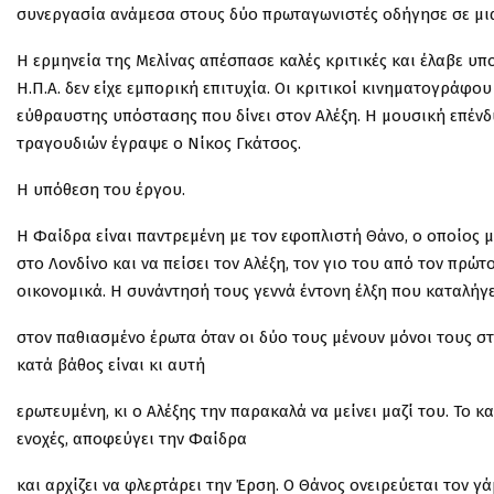
συνεργασία ανάμεσα στους δύο πρωταγωνιστές οδήγησε σε μια
Η ερμηνεία της Μελίνας απέσπασε καλές κριτικές και έλαβε υπ
Η.Π.Α. δεν είχε εμπορική επιτυχία. Οι κριτικοί κινηματογράφο
εύθραυστης υπόστασης που δίνει στον Αλέξη. Η μουσική επένδ
τραγουδιών έγραψε ο Νίκος Γκάτσος.
Η υπόθεση του έργου.
Η Φαίδρα είναι παντρεμένη με τον εφοπλιστή Θάνο, ο οποίος με
στο Λονδίνο και να πείσει τον Αλέξη, τον γιο του από τον πρώ
οικονομικά. Η συνάντησή τους γεννά έντονη έλξη που καταλήγε
στον παθιασμένο έρωτα όταν οι δύο τους μένουν μόνοι τους σ
κατά βάθος είναι κι αυτή
ερωτευμένη, κι ο Αλέξης την παρακαλά να μείνει μαζί του. Το κ
ενοχές, αποφεύγει την Φαίδρα
και αρχίζει να φλερτάρει την Έρση. Ο Θάνος ονειρεύεται τον γ