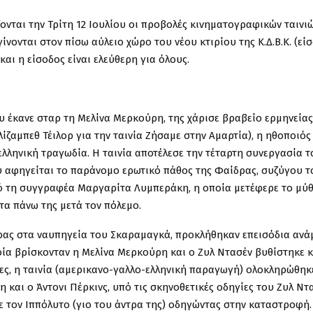
ζονται την Τρίτη 12 Ιουλίου οι προβολές κινηματογραφικών ταινι
νονται στον πίσω αύλειο χώρο του νέου κτιρίου της Κ.Δ.Β.Κ. (εί
και η είσοδος είναι ελεύθερη για όλους.
υ έκανε σταρ τη Μελίνα Μερκούρη, της χάρισε βραβείο ερμηνείας
ίζαμπεθ Τέιλορ για την ταινία Ζήσαμε στην Αμαρτία), η ηθοποιός 
ελληνική τραγωδία. Η ταινία αποτέλεσε την τέταρτη συνεργασία τ
υ αφηγείται το παράνομο ερωτικό πάθος της Φαίδρας, συζύγου τ
από τη συγγραφέα Μαργαρίτα Λυμπεράκη, η οποία μετέφερε το μύ
 τα πάνω της μετά τον πόλεμο.
δρας στα ναυπηγεία του Σκαραμαγκά, προκλήθηκαν επεισόδια ανά
ία βρίσκονταν η Μελίνα Μερκούρη και ο Ζυλ Ντασέν βυθίστηκε κ
τες, η ταινία (αμερικανο-γαλλο-ελληνική παραγωγή) ολοκληρώθηκ
και ο Άντονι Πέρκινς, υπό τις σκηνοθετικές οδηγίες του Ζυλ Ντα
ε τον Ιππόλυτο (γιο του άντρα της) οδηγώντας στην καταστροφή.