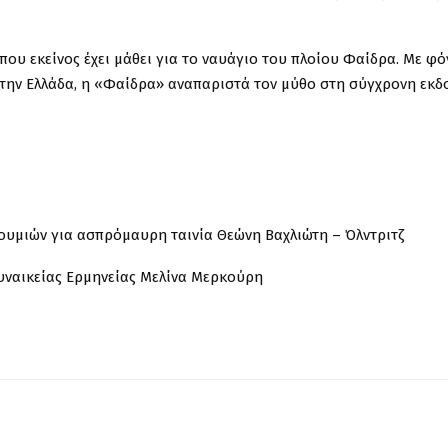
που εκείνος έχει μάθει για το ναυάγιο του πλοίου Φαίδρα. Με φό
ι την Ελλάδα, η «Φαίδρα» αναπαριστά τον μύθο στη σύγχρονη εκδ
υμιών για ασπρόμαυρη ταινία Θεώνη Βαχλιώτη – Όλντριτζ
υναικείας Ερμηνείας Μελίνα Μερκούρη