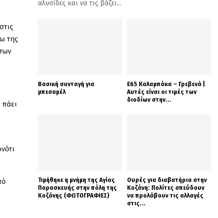
αλυσίδες και να τις βάζει...
στις
γω της
 των
Βασική συνταγή για
Ε65 Καλαμπάκα – Γρεβενά |
μπεσαμέλ
Αυτές είναι οι τιμές των
διοδίων στην...
 πάει
ονότι
Τιμήθηκε η μνήμη της Αγίας
Ουρές για διαβατήρια στην
πό
Παρασκευής στην πόλη της
Κοζάνη: Πολίτες σπεύδουν
Κοζάνης (ΦΩΤΟΓΡΑΦΙΕΣ)
να προλάβουν τις αλλαγές
στις...