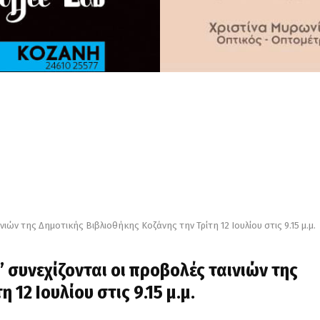
νιών της Δημοτικής Βιβλιοθήκης Κοζάνης την Τρίτη 12 Ιουλίου στις 9.15 μ.μ.
” συνεχίζονται οι προβολές ταινιών της
 12 Ιουλίου στις 9.15 μ.μ.