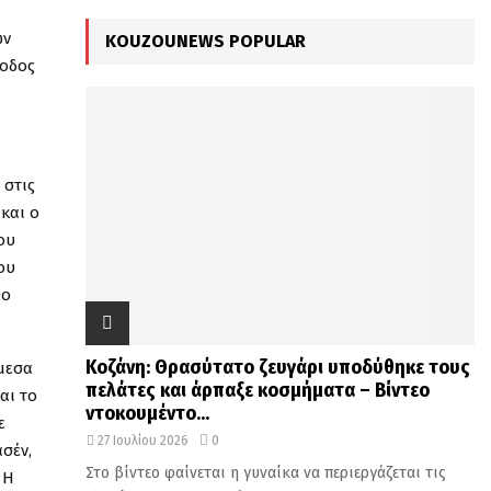
C
ών
KOUZOUNEWS POPULAR
H
σοδος
 στις
και ο
ου
ου
θο
Κοζάνη: Θρασύτατο ζευγάρι υποδύθηκε τους
μεσα
πελάτες και άρπαξε κοσμήματα – Βίντεο
αι το
ντοκουμέντο...
ε
27 Ιουλίου 2026
0
σέν,
Στο βίντεο φαίνεται η γυναίκα να περιεργάζεται τις
 Η