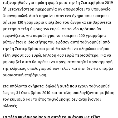
ταξινομηθούν για πρώτη φορά μετά την 1η Σεπτεμβρίου 2019
(ή μεταγενέστερη ημερομηνία αν αποφασίσει το υπουργείο
Οικονομικών). Αυτό σημαίνει όταν ένα όχημα που εκπέμπει
σήμερα 130 γραμμάρια διοξείδιο του άνθρακα επιβαρύνεται
με ετήσια τέλη ύψους 156 ευρώ. Με το νέο πρότυπο θα
εμφανίζεται, για παράδειγμα, να εκπέμπει 200 γραμμάρια
ρύπων έτσι ο ιδιοκτήτης του εφόσον αυτό ταξινομηθεί από
την 1η Σεπτεμβρίου και μετά θα κληθεί να πληρώσει ετήσια
τέλη ύψους 556 ευρώ, δηλαδή 400 ευρώ περισσότερα. Για να
μη συμβεί αυτό θα πρέπει να πραγματοποιηθεί προσαρμογή
της κλίμακας υπολογισμού των τελών και έτσι δεν θα υπάρξει
ουσιαστική επιβάρυνση.
Στα υπόλοιπα οχήματα, δηλαδή αυτά που έχουν ταξινομηθεί
έως τις 31 Οκτωβρίου 2010 και τα τέλη υπολογίζονται με βάση
τον κυβισμό και το έτος ταξινόμησης, δεν αναμένονται
αλλαγές.
Τα τέλη κυκλοφορίας για αυτά τα ΙΧ έχουν ως εξής: