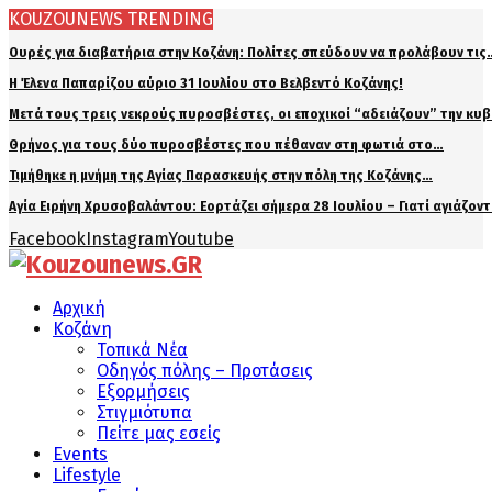
KOUZOUNEWS TRENDING
Ουρές για διαβατήρια στην Κοζάνη: Πολίτες σπεύδουν να προλάβουν τις
Η Έλενα Παπαρίζου αύριο 31 Ιουλίου στο Βελβεντό Κοζάνης!
Μετά τους τρεις νεκρούς πυροσβέστες, οι εποχικοί “αδειάζουν” την κυ
Θρήνος για τους δύο πυροσβέστες που πέθαναν στη φωτιά στο…
Τιμήθηκε η μνήμη της Αγίας Παρασκευής στην πόλη της Κοζάνης…
Αγία Ειρήνη Χρυσοβαλάντου: Εορτάζει σήμερα 28 Ιουλίου – Γιατί αγιάζον
Facebook
Instagram
Youtube
Αρχική
Κοζάνη
Τοπικά Νέα
Οδηγός πόλης – Προτάσεις
Εξορμήσεις
Στιγμιότυπα
Πείτε μας εσείς
Events
Lifestyle