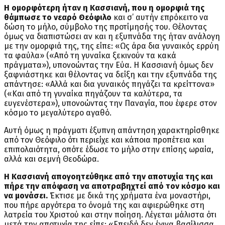
Η ομορφότερη ήταν η Κασσιανή, που η ομορφιά της
θάμπωσε το νεαρό Θεόφιλο
και σ’ αυτήν επρόκειτο να
δώση το μήλο, σύμβολο της προτίμησής του. Θέλοντας
όμως να διαπιστώσει αν και η εξυπνάδα της ήταν ανάλογη
με την ομορφιά της, της είπε: «Ως άρα δια γυναικός ερρύη
τα φαύλα» («Από τη γυναίκα ξεκινούν τα κακά
πράγματα»), υπονοώντας την Εύα. Η Κασσιανή όμως δεν
ξαφνιάστηκε και θέλοντας να δείξη και την εξυπνάδα της
απάντησε: «Αλλά και δια γυναικός πηγάζει τα κρείττονα»
(«Και από τη γυναίκα πηγάζουν τα καλύτερα, τα
ευγενέστερα»), υπονοώντας την Παναγία, που έφερε στον
κόσμο το μεγαλύτερο αγαθό.
Αυτή όμως η πράγματι έξυπνη απάντηση χαρακτηρίσθηκε
από τον Θεόφιλο ότι περιείχε και κάποια προπέτεια και
επιπολαιότητα, οπότε έδωσε το μήλο στην επίσης ωραία,
αλλά και σεμνή Θεοδώρα.
Η Κασσιανή απογοητεύθηκε από την αποτυχία της και
πήρε την απόφαση να αποτραβηχτεί από τον κόσμο και
να μονάσει.
Έκτισε με δικά της χρήματα ένα μοναστήρι,
που πήρε αργότερα το όνομά της και αφιερώθηκε στη
λατρεία του Χριστού και στην ποίηση. Λέγεται μάλιστα ότι
μετά την αποτυχία της είπε: «Επειδή δεν έγινα βασίλισσα