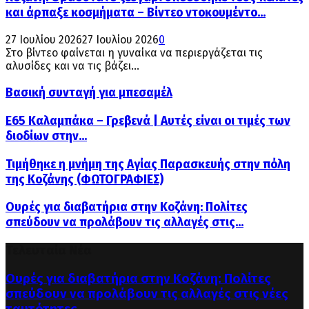
και άρπαξε κοσμήματα – Βίντεο ντοκουμέντο...
27 Ιουλίου 2026
27 Ιουλίου 2026
0
Στο βίντεο φαίνεται η γυναίκα να περιεργάζεται τις
αλυσίδες και να τις βάζει...
Βασική συνταγή για μπεσαμέλ
Ε65 Καλαμπάκα – Γρεβενά | Αυτές είναι οι τιμές των
διοδίων στην...
Τιμήθηκε η μνήμη της Αγίας Παρασκευής στην πόλη
της Κοζάνης (ΦΩΤΟΓΡΑΦΙΕΣ)
Ουρές για διαβατήρια στην Κοζάνη: Πολίτες
σπεύδουν να προλάβουν τις αλλαγές στις...
Τελευταία Νέα
Ουρές για διαβατήρια στην Κοζάνη: Πολίτες
σπεύδουν να προλάβουν τις αλλαγές στις νέες
ταυτότητες