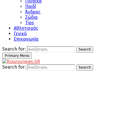
Γυναίκα
Παιδί
Άνδρας
Ζώδια
Tips
Αθλητισμός
Γενικά
Επικοινωνία
Search for:
Search
Primary Menu
Search for:
Search