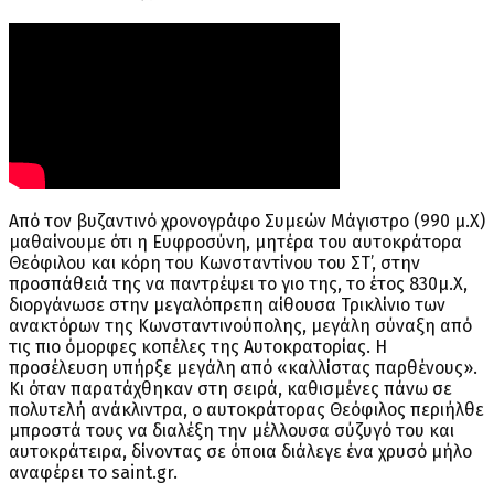
Από τον βυζαντινό χρονογράφο Συμεών Μάγιστρο (990 μ.Χ)
μαθαίνουμε ότι η Ευφροσύνη, μητέρα του αυτοκράτορα
Θεόφιλου και κόρη του Κωνσταντίνου του ΣΤ’, στην
προσπάθειά της να παντρέψει το γιο της, το έτος 830μ.Χ,
διοργάνωσε στην μεγαλόπρεπη αίθουσα Τρικλίνιο των
ανακτόρων της Κωνσταντινούπολης, μεγάλη σύναξη από
τις πιο όμορφες κοπέλες της Αυτοκρατορίας. Η
προσέλευση υπήρξε μεγάλη από «καλλίστας παρθένους».
Κι όταν παρατάχθηκαν στη σειρά, καθισμένες πάνω σε
πολυτελή ανάκλιντρα, ο αυτοκράτορας Θεόφιλος περιήλθε
μπροστά τους να διαλέξη την μέλλουσα σύζυγό του και
αυτοκράτειρα, δίνοντας σε όποια διάλεγε ένα χρυσό μήλο
αναφέρει το saint.gr.