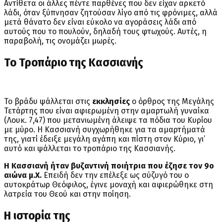
Αντίθετα οι άλλες πέντε παρθένες που δεν είχαν αρκετό
λάδι, όταν ξύπνησαν ζητούσαν λίγο από τις φρόνιμες, αλλά
μετά θάνατο δεν είναι εύκολο να αγοράσεις λάδι από
αυτούς που το πουλούν, δηλαδή τους φτωχούς. Αυτές, η
παραβολή, τις ονομάζει μωρές.
Το Τροπάριο της Κασσιανής
Το βράδυ ψάλλεται στις
εκκλησίες
ο όρθρος της Μεγάλης
Τετάρτης που είναι αφιερωμένη στην αμαρτωλή γυναίκα
(Λουκ. 7,47) που μετανιωμένη άλειψε τα πόδια του Κυρίου
με μύρο. Η Κασσιανή συγχωρήθηκε για τα αμαρτήματά
της, γιατί έδειξε μεγάλη αγάπη και πίστη στον Κύριο, γι’
αυτό και ψάλλεται το τροπάριο της Κασσιανής.
Η Κασσιανή ήταν βυζαντινή ποιήτρια που έζησε τον 9ο
αιώνα μ.Χ.
Επειδή δεν την επέλεξε ως σύζυγό του ο
αυτοκράτωρ Θεόφιλος, έγινε μοναχή και αφιερώθηκε στη
λατρεία του Θεού και στην ποίηση.
Η ιστορία της