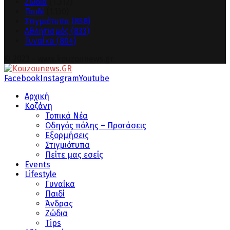
Ζώδια
(1.312)
Παιδί
(1.130)
Στιγμιότυπα
(858)
Αθλητισμός
(833)
Γυναίκα
(804)
© 2023 - www.kouzounews.gr
Facebook
Instagram
Youtube
Αρχική
Κοζάνη
Τοπικά Νέα
Οδηγός πόλης – Προτάσεις
Εξορμήσεις
Στιγμιότυπα
Πείτε μας εσείς
Events
Lifestyle
Γυναίκα
Παιδί
Άνδρας
Ζώδια
Tips