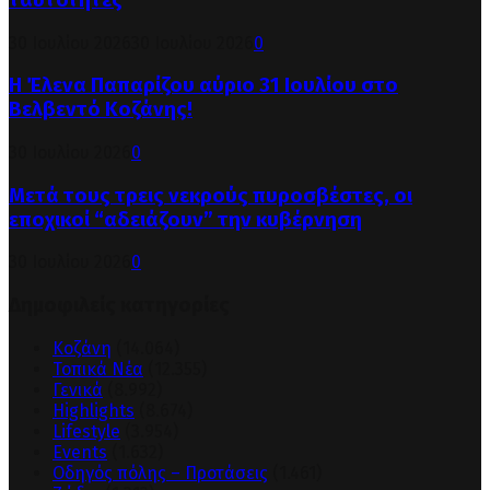
30 Ιουλίου 2026
30 Ιουλίου 2026
0
Η Έλενα Παπαρίζου αύριο 31 Ιουλίου στο
Βελβεντό Κοζάνης!
30 Ιουλίου 2026
0
Μετά τους τρεις νεκρούς πυροσβέστες, οι
εποχικοί “αδειάζουν” την κυβέρνηση
30 Ιουλίου 2026
0
Δημοφιλείς κατηγορίες
Κοζάνη
(14.064)
Τοπικά Νέα
(12.355)
Γενικά
(8.992)
Highlights
(8.674)
Lifestyle
(3.954)
Events
(1.632)
Οδηγός πόλης – Προτάσεις
(1.461)