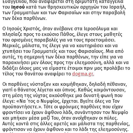
Ευαγγελίου, που αναφέρεται στη δριμύτατη καταγγελία
του
Ιησού
κατά των θρησκευτικών αρχηγών του Ισραήλ,
των Γραμματέων και των Φαρισαίων και στην παραβολή
των δέκα παρθένων.
Ο Ιησούς Χριστός, όταν ανέβαινε στα Ιεροσόλυμα και
πλησίαζε προς το εκούσιο Πάθος, έλεγε στους μαθητές
του ορισμένες παραβολές για να τους προετοιμάσει.
Μερικές, μάλιστα, τις έλεγε για να καυτηριάσει και να
χτυπήσει του Γραμματείς και τους Φαρισαίους. Μια από
αυτές, τη σημερινή των δέκα παρθένων, την είπε για να
παρακινήσει μεν όλους προς την ελεημοσύνη, αλλά και να
διδάξει όλους μας να είμαστε έτοιμοι πριν μας προλάβει το
τέλος του θανάτου αναφέρει το
dogma.gr.
Oι παρθένες νύσταξαν και κοιμήθηκαν, δηλαδή πέθαναν,
γιατί ο θάνατος λέγεται και ύπνος. Καθώς κοιμόντουσαν,
στη μέση της νύχτας ακούσθηκε μια δυνατή φωνή που
έλεγε: «Να ΄τος ο Νυμφίος, έρχεται. Βγείτε όλες να Τον
προϋπαντήσετε.». Τότε οι φρόνιμες παρθένες που είχαν
φροντίσει να έχουν άφθονο λάδι, συνάντησαν τον Νυμφίο
και μπήκαν μέσα μαζί Του, όταν ανοίχθηκαν οι πύλες.
Αυτές κοντά στις άλλες αρετές και μάλιστα της παρθενίας,
φρόντισαν να έχουν άφθονο και το λάδι της ελεημοσύνης.