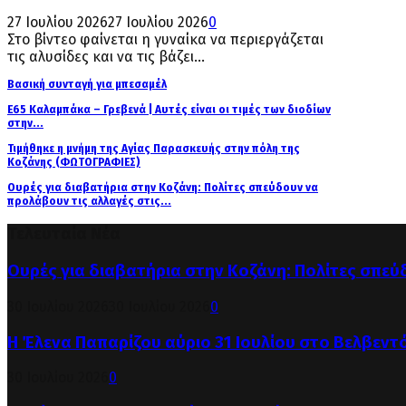
27 Ιουλίου 2026
27 Ιουλίου 2026
0
Στο βίντεο φαίνεται η γυναίκα να περιεργάζεται
τις αλυσίδες και να τις βάζει...
Βασική συνταγή για μπεσαμέλ
Ε65 Καλαμπάκα – Γρεβενά | Αυτές είναι οι τιμές των διοδίων
στην...
Τιμήθηκε η μνήμη της Αγίας Παρασκευής στην πόλη της
Κοζάνης (ΦΩΤΟΓΡΑΦΙΕΣ)
Ουρές για διαβατήρια στην Κοζάνη: Πολίτες σπεύδουν να
προλάβουν τις αλλαγές στις...
Τελευταία Νέα
Ουρές για διαβατήρια στην Κοζάνη: Πολίτες σπεύ
30 Ιουλίου 2026
30 Ιουλίου 2026
0
Η Έλενα Παπαρίζου αύριο 31 Ιουλίου στο Βελβεντ
30 Ιουλίου 2026
0