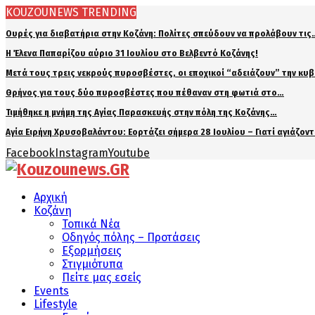
KOUZOUNEWS TRENDING
Ουρές για διαβατήρια στην Κοζάνη: Πολίτες σπεύδουν να προλάβουν τις
Η Έλενα Παπαρίζου αύριο 31 Ιουλίου στο Βελβεντό Κοζάνης!
Μετά τους τρεις νεκρούς πυροσβέστες, οι εποχικοί “αδειάζουν” την κυ
Θρήνος για τους δύο πυροσβέστες που πέθαναν στη φωτιά στο…
Τιμήθηκε η μνήμη της Αγίας Παρασκευής στην πόλη της Κοζάνης…
Αγία Ειρήνη Χρυσοβαλάντου: Εορτάζει σήμερα 28 Ιουλίου – Γιατί αγιάζον
Facebook
Instagram
Youtube
Αρχική
Κοζάνη
Τοπικά Νέα
Οδηγός πόλης – Προτάσεις
Εξορμήσεις
Στιγμιότυπα
Πείτε μας εσείς
Events
Lifestyle