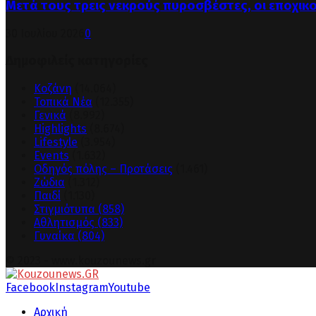
Μετά τους τρεις νεκρούς πυροσβέστες, οι εποχικ
30 Ιουλίου 2026
0
Δημοφιλείς κατηγορίες
Κοζάνη
(14.064)
Τοπικά Νέα
(12.355)
Γενικά
(8.992)
Highlights
(8.674)
Lifestyle
(3.954)
Events
(1.632)
Οδηγός πόλης – Προτάσεις
(1.461)
Ζώδια
(1.312)
Παιδί
(1.130)
Στιγμιότυπα
(858)
Αθλητισμός
(833)
Γυναίκα
(804)
© 2023 - www.kouzounews.gr
Facebook
Instagram
Youtube
Αρχική