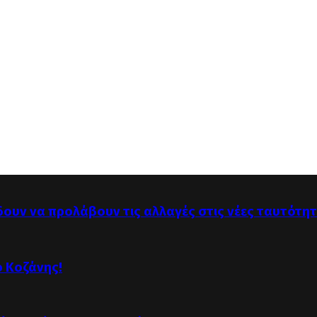
δουν να προλάβουν τις αλλαγές στις νέες ταυτότη
ό Κοζάνης!