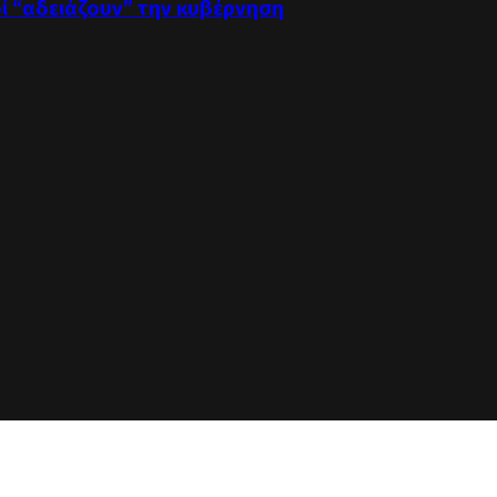
οί “αδειάζουν” την κυβέρνηση