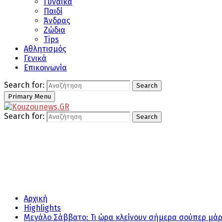
Γυναίκα
Παιδί
Άνδρας
Ζώδια
Tips
Αθλητισμός
Γενικά
Επικοινωνία
Search for:
Search
Primary Menu
Search for:
Search
Αρχική
Highlights
Μεγάλο Σάββατο: Τι ώρα κλείνουν σήμερα σούπερ μά