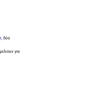
τ,
δύο
μείνουν για