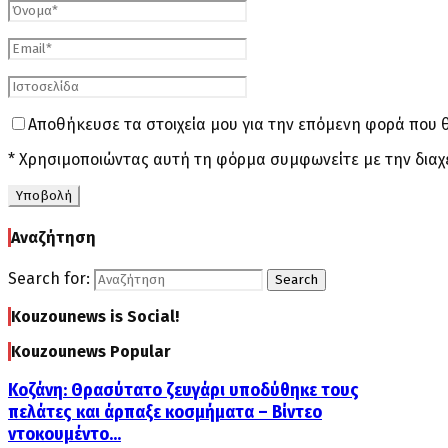
Αποθήκευσε τα στοιχεία μου για την επόμενη φορά που 
* Χρησιμοποιώντας αυτή τη φόρμα συμφωνείτε με την διαχ
Αναζήτηση
Search for:
Search
Kouzounews is Social!
Kouzounews Popular
Κοζάνη: Θρασύτατο ζευγάρι υποδύθηκε τους
πελάτες και άρπαξε κοσμήματα – Βίντεο
ντοκουμέντο...