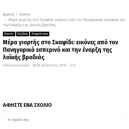
Αρχική
Events
Μέρα γιορτής στο Σκαφίδι: εικόνες από τον Πανηγυρικό εσπερινό και
την έναρξη της λαϊκής βραδιάς
Events
Κοζάνη
Στιγμιότυπα
Μέρα γιορτής στο Σκαφίδι: εικόνες από τον
Πανηγυρικό εσπερινό και την έναρξη της
λαϊκής βραδιάς
από
kouzounews
28 Αυγούστου 2019
0
ΑΦΉΣΤΕ ΈΝΑ ΣΧΌΛΙΟ