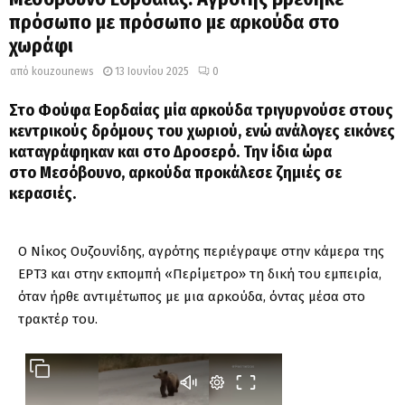
πρόσωπο με πρόσωπο με αρκούδα στο
χωράφι
από
kouzounews
13 Ιουνίου 2025
0
Στο Φούφα
Εορδαίας
μία αρκούδα τριγυρνούσε στους
κεντρικούς δρόμους του χωριού, ενώ ανάλογες εικόνες
καταγράφηκαν και στο Δροσερό. Την ίδια ώρα
στο
Μεσόβουνο
, αρκούδα προκάλεσε ζημιές σε
κερασιές.
Ο Νίκος Ουζουνίδης, αγρότης περιέγραψε στην κάμερα της
ΕΡΤ3 και στην εκπομπή «Περίμετρο» τη δική του εμπειρία,
όταν ήρθε αντιμέτωπος με μια αρκούδα, όντας μέσα στο
τρακτέρ του.