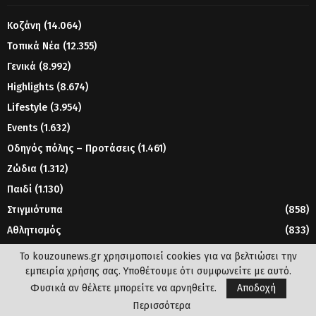
Κοζάνη
(14.064)
Τοπικά Νέα
(12.355)
Γενικά
(8.992)
Highlights
(8.674)
Lifestyle
(3.954)
Events
(1.632)
Οδηγός πόλης – Προτάσεις
(1.461)
Ζώδια
(1.312)
Παιδί
(1.130)
Στιγμιότυπα
(858)
Αθλητισμός
(833)
Γυναίκα
(804)
Το kouzounews.gr χρησιμοποιεί cookies για να βελτιώσει την
εμπειρία χρήσης σας. Υποθέτουμε ότι συμφωνείτε με αυτό.
Φυσικά αν θέλετε μπορείτε να αρνηθείτε.
Αποδοχή
© 2023 - www.kouzounews.gr
Περισσότερα