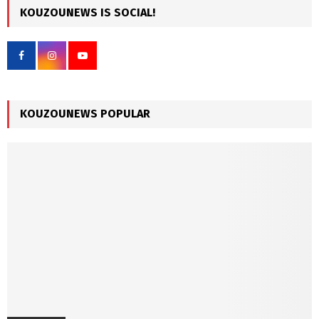
c
KOUZOUNEWS IS SOCIAL!
E
h
f
A
o
r
R
:
C
KOUZOUNEWS POPULAR
H