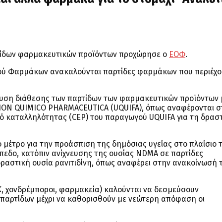
τίδων φαρμακευτικών προϊόντων προχώρησε ο
ΕΟΦ
.
ού Φαρμάκων ανακαλούνται παρτίδες φαρμάκων που περιέχο
υση διάθεσης των παρτίδων των φαρμακευτικών προϊόντων 
NION QUIMICO PHARMACEUTICA (UQUIFA), όπως αναφέρονται σ
τικό καταλληλότητας (CEP) του παραγωγού UQUIFA για τη δρασ
μέτρο για την προάσπιση της δημόσιας υγείας στο πλαίσιο 
πεδο, κατόπιν ανίχνευσης της ουσίας NDMA σε παρτίδες
ραστική ουσία ρανιτιδίνη, όπως αναφέρει στην ανακοίνωσή 
ΑΚ, χονδρέμποροι, φαρμακεία) καλούνται να δεσμεύσουν
αρτίδων μέχρι να καθορισθούν με νεώτερη απόφαση οι