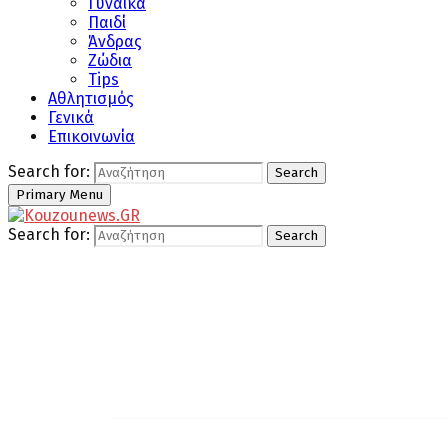
Γυναίκα
Παιδί
Άνδρας
Ζώδια
Tips
Αθλητισμός
Γενικά
Επικοινωνία
Search for:
Search
Primary Menu
Search for:
Search