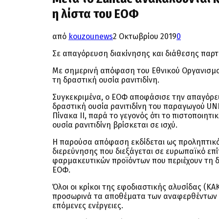
η λίστα του ΕΟΦ
από
kouzounews
2 Οκτωβρίου 2019
0
Σε απαγόρευση διακίνησης και διάθεσης παρ
Με σημερινή απόφαση του Εθνικού Οργανισμ
τη δραστική ουσία ρανιτιδίνη.
Συγκεκριμένα, ο ΕΟΦ αποφάσισε την απαγόρε
δραστική ουσία ρανιτιδίνη του παραγωγού U
Πίνακα IΙ, παρά το γεγονός ότι το πιστοποιη
ουσία ρανιτιδίνη βρίσκεται σε ισχύ.
Η παρούσα απόφαση εκδίδεται ως προληπτικό 
διερεύνησης που διεξάγεται σε ευρωπαϊκό επί
φαρμακευτικών προϊόντων που περιέχουν τη δ
ΕΟΦ.
Όλοι οι κρίκοι της εφοδιαστικής αλυσίδας (Κ
προσωρινά τα αποθέματα των αναφερθέντων π
επόμενες ενέργειες.