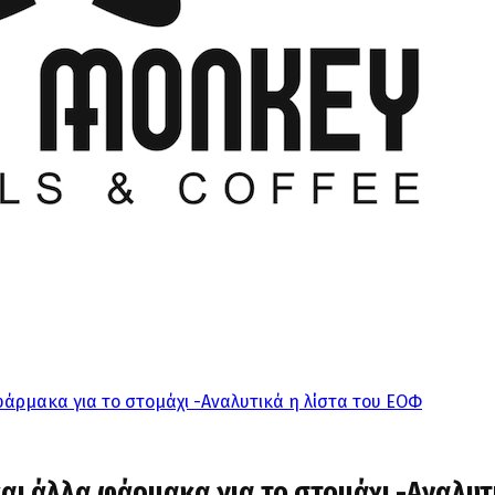
φάρμακα για το στομάχι -Αναλυτικά η λίστα του ΕΟΦ
αι άλλα φάρμακα για το στομάχι -Αναλυτ