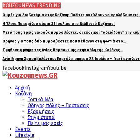
KOUZOUNEWS TRENDING
Ουρές για διαβατήρια στην Κοζάνη: Πολίτες σπεύδουν να προλάβουν τις
Η Έλενα Παπαρίζου αύριο 31 Ιουλίου στο Βελβεντό Κοζάνης!
Μετά τους τρεις νεκρούς πυροσβέστες, οι εποχικοί “αδειάζουν” την κυ
Θρήνος για τους δύο πυροσβέστες που πέθαναν στη φωτιά στο…
Τιμήθηκε η μνήμη της Αγίας Παρασκευής στην πόλη της Κοζάνης…
Αγία Ειρήνη Χρυσοβαλάντου: Εορτάζει σήμερα 28 Ιουλίου – Γιατί αγιάζον
Facebook
Instagram
Youtube
Αρχική
Κοζάνη
Τοπικά Νέα
Οδηγός πόλης – Προτάσεις
Εξορμήσεις
Στιγμιότυπα
Πείτε μας εσείς
Events
Lifestyle