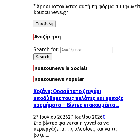
* Χρησιμοποιώντας αυτή τη φόρμα συμφωνείτ
kouzounews.gr
Αναζήτηση
Search for:
Search
Kouzounews is Social!
Kouzounews Popular
Κοζάνη: Θρασύτατο ζευγάρι
υποδύθηκε τους πελάτες και άρπαξε
κοσμήματα – Βίντεο ντοκουμέντο...
27 Ιουλίου 2026
27 Ιουλίου 2026
0
Στο βίντεο φαίνεται η γυναίκα να
περιεργάζεται τις αλυσίδες και να τις
βάζει...