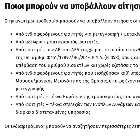
Ποιοι μπορούν να υποβάλλουν αίτησ
Στην ανωτέρω προθεσμία μπορούν να υποβάλλουν αιτήσεις οι ε
Από ενδιαφερόμενους φοιτητές για μετεγγραφή / μετακί
Από αδέλφια προπτυχιακούς φοιτητές.
Από φοιτητές των ΑΕΙ και ΑΕΑ της χώρας, οι οποίοι εισή
της υπ’ αριθμ. Φ151/17897/Β6/2014 Κ.Υ.Α. (Β’ 358), όπως 
υπέρβαση του αριθμού εισακτέων και χωρίς εξετάσεις το 
Από ενδιαφερόμενους φοιτητές που εισήχθησαν καθ’ υπέρβ
Μουσουλμανικής Μειονότητας της Θράκης, είτε ως έχοντες
μετεγγραφής.
Από φοιτητές – τέκνα θυμάτων της τρομοκρατίας που αναφέ
Από φοιτητές – τέκνα στελεχών των Ενόπλων Δυνάμεων κ
διάρκεια διατεταγμένης υπηρεσίας.
Οι ενδιαφερόμενοι μπορούν να αναζητήσουν περισσότερες λεπτ