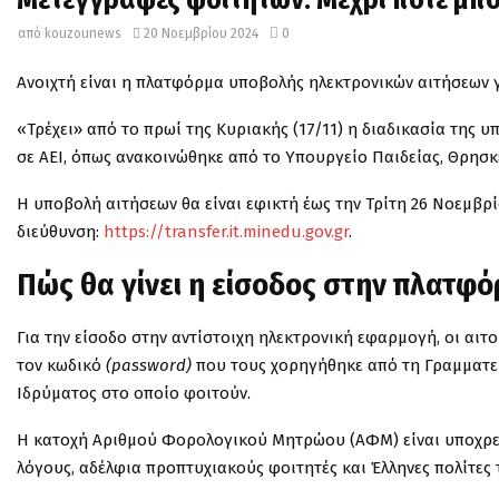
από
kouzounews
20 Νοεμβρίου 2024
0
Ανοιχτή είναι η πλατφόρμα υποβολής ηλεκτρονικών αιτήσεων γ
«Τρέχει» από το πρωί της Κυριακής (17/11) η διαδικασία της 
σε ΑΕΙ, όπως ανακοινώθηκε από το Υπουργείο Παιδείας, Θρησ
Η υποβολή αιτήσεων θα είναι εφικτή έως την Τρίτη 26 Νοεμβρί
διεύθυνση:
https://transfer.it.minedu.gov.gr
.
Πώς θα γίνει η είσοδος στην πλατφό
Για την είσοδο στην αντίστοιχη ηλεκτρονική εφαρμογή, οι αι
τον κωδικό
(password)
που τους χορηγήθηκε από τη Γραμματεία
Ιδρύματος στο οποίο φοιτούν.
Η κατοχή Αριθμού Φορολογικού Μητρώου (ΑΦΜ) είναι υποχρεω
λόγους, αδέλφια προπτυχιακούς φοιτητές και Έλληνες πολίτες