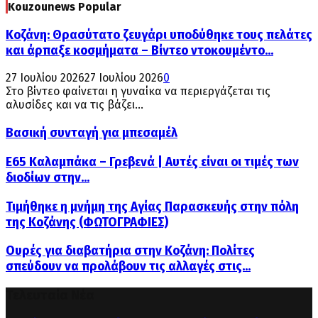
Kouzounews Popular
Κοζάνη: Θρασύτατο ζευγάρι υποδύθηκε τους πελάτες
και άρπαξε κοσμήματα – Βίντεο ντοκουμέντο...
27 Ιουλίου 2026
27 Ιουλίου 2026
0
Στο βίντεο φαίνεται η γυναίκα να περιεργάζεται τις
αλυσίδες και να τις βάζει...
Βασική συνταγή για μπεσαμέλ
Ε65 Καλαμπάκα – Γρεβενά | Αυτές είναι οι τιμές των
διοδίων στην...
Τιμήθηκε η μνήμη της Αγίας Παρασκευής στην πόλη
της Κοζάνης (ΦΩΤΟΓΡΑΦΙΕΣ)
Ουρές για διαβατήρια στην Κοζάνη: Πολίτες
σπεύδουν να προλάβουν τις αλλαγές στις...
Τελευταία Νέα