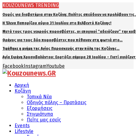
KOUZOUNEWS TRENDING
Ουρές για διαβατήρια στην Κοζάνη: Πολίτες σπεύδουν να προλάβουν τις
Η Έλενα Παπαρίζου αύριο 31 Ιουλίου στο Βελβεντό Κοζάνης!
Μετά τους τρεις νεκρούς πυροσβέστες, οι εποχικοί “αδειάζουν” την κυ
Θρήνος για τους δύο πυροσβέστες που πέθαναν στη φωτιά στο…
Τιμήθηκε η μνήμη της Αγίας Παρασκευής στην πόλη της Κοζάνης…
Αγία Ειρήνη Χρυσοβαλάντου: Εορτάζει σήμερα 28 Ιουλίου – Γιατί αγιάζον
Facebook
Instagram
Youtube
Αρχική
Κοζάνη
Τοπικά Νέα
Οδηγός πόλης – Προτάσεις
Εξορμήσεις
Στιγμιότυπα
Πείτε μας εσείς
Events
Lifestyle