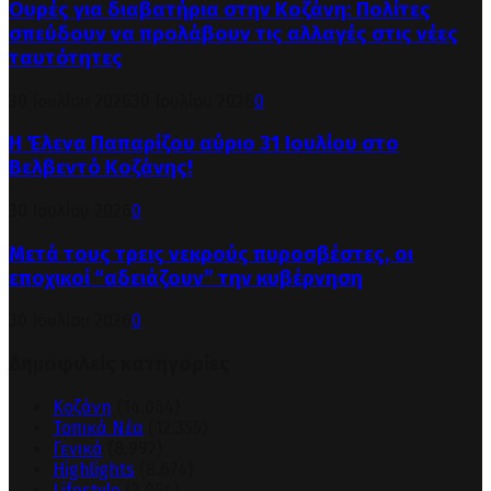
Ουρές για διαβατήρια στην Κοζάνη: Πολίτες
σπεύδουν να προλάβουν τις αλλαγές στις νέες
ταυτότητες
30 Ιουλίου 2026
30 Ιουλίου 2026
0
Η Έλενα Παπαρίζου αύριο 31 Ιουλίου στο
Βελβεντό Κοζάνης!
30 Ιουλίου 2026
0
Μετά τους τρεις νεκρούς πυροσβέστες, οι
εποχικοί “αδειάζουν” την κυβέρνηση
30 Ιουλίου 2026
0
Δημοφιλείς κατηγορίες
Κοζάνη
(14.064)
Τοπικά Νέα
(12.355)
Γενικά
(8.992)
Highlights
(8.674)
Lifestyle
(3.954)