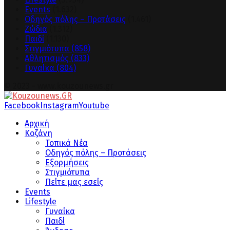
Events
(1.632)
Οδηγός πόλης – Προτάσεις
(1.461)
Ζώδια
(1.312)
Παιδί
(1.130)
Στιγμιότυπα
(858)
Αθλητισμός
(833)
Γυναίκα
(804)
© 2023 - www.kouzounews.gr
Facebook
Instagram
Youtube
Αρχική
Κοζάνη
Τοπικά Νέα
Οδηγός πόλης – Προτάσεις
Εξορμήσεις
Στιγμιότυπα
Πείτε μας εσείς
Events
Lifestyle
Γυναίκα
Παιδί