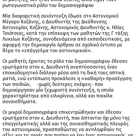
ρωταγωνιστικό ρόλο του δημοσιογράφου
Μία διαφορετική συνέντευξη έδωσε στο Αστυνομικό
Μέγαρο Κοζάνης, ο Διευθυντής της Διεύθυνσης
Αστυνομίας Κοζάνης, Αστυνομικός Διευθυντής κ. Ηλίας
Τσιότσιας, κατά την επίσκεψη των μαθητών της Γ΄ τάξης
Λυκείων Κοζάνης, συνοδευόμενοι από εκπαιδευτικούς, με
αφορμή την δημιουργία άρθρου σε σχολικό έντυπο με
θέμα το «επάγγελμα του αστυνομικού».
Οι μαθητές έχοντας το ρόλο του δημοσιογράφου έθεσαν
ερωτήματα στον κ. Διευθυντή αναπτύσσοντας έναν
εποικοδομητικό διάλογο μέσα από τη δική τους οπτική
ματιά, ενώ εντύπωση προκάλεσε η «καθαρή» προσέγγιση
των παιδιών, -χωρίς δεύτερες σκέψεις- που
δημιούργησαν μία ξεχωριστή συνέντευξη, η οποία
χαρακτηρίστηκε από ειλικρίνεια, αλλά και ποικίλα
συναισθήματα.
Οι μικροί δημοσιογράφοι επικεντρώθηκαν και έθεσαν
ερωτήματα στον κ. Διευθυντή, που άπτονται όχι μόνο της
επαγγελματικής αλλά και της συναισθηματικής πλευράς
του αστυνομικού, προσπαθώντας να αντιληφθούν τις
αξίες και τις αρχές που πρέπει να έχει ένας αστυνομικός, με