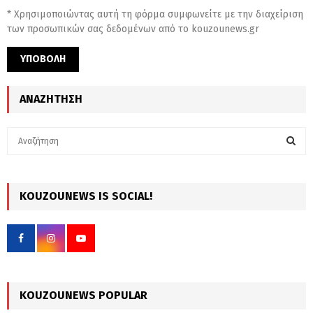
* Χρησιμοποιώντας αυτή τη φόρμα συμφωνείτε με την διαχείριση
των προσωπικών σας δεδομένων από το kouzounews.gr
ΑΝΑΖΉΤΗΣΗ
S
e
a
S
r
c
KOUZOUNEWS IS SOCIAL!
E
h
f
A
o
r
R
:
C
KOUZOUNEWS POPULAR
H