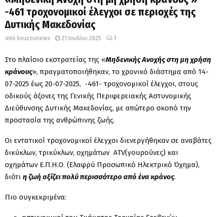
-461 τροχονομικοί έλεγχοι σε περιοχές της
Δυτικής Μακεδονίας
από
kouzounews
21 Ιουλίου 2025
1
Στο πλαίσιο εκστρατείας της «
Μηδενικής Ανοχής στη μη χρήση
κράνους
», πραγματοποιήθηκαν, το χρονικό διάστημα από 14-
07-2025 έως 20-07-2025, -461- τροχονομικοί έλεγχοι, στους
οδικούς άξονες της Γενικής Περιφερειακής Αστυνομικής
Διεύθυνσης Δυτικής Μακεδονίας, με απώτερο σκοπό την
προστασία της ανθρώπινης ζωής.
Οι εντατικοί τροχονομικοί έλεγχοι διενεργήθηκαν σε αναβάτες
δικύκλων, τρικύκλων, οχημάτων ATV(γουρούνες) και
οχημάτων Ε.Π.Η.Ο. (Ελαφρύ Προσωπικό Ηλεκτρικό Όχημα),
διότι
η ζωή αξίζει πολύ περισσότερο από ένα κράνος
.
Πιο συγκεκριμένα: