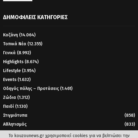
ΔΗΜΟΦΙΛΕΊΣ ΚΑΤΗΓΟΡΊΕΣ
Κοζάνη
(14.064)
Τοπικά Νέα
(12.355)
Γενικά
(8.992)
Highlights
(8.674)
Lifestyle
(3.954)
Events
(1.632)
Οδηγός πόλης – Προτάσεις
(1.461)
Ζώδια
(1.312)
Παιδί
(1.130)
Στιγμιότυπα
(858)
Αθλητισμός
(833)
Γυναίκα
(804)
Το kouzounews.gr χρησιμοποιεί cookies για να βελτιώσει την