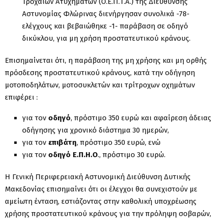
Τροχαίων Ατυχημάτων (Ο.Ε.Π.Τ.Α.) της Διεύθυνσης
Αστυνομίας Φλώρινας διενήργησαν συνολικά -78-
ελέγχους και βεβαιώθηκε -1- παράβαση σε οδηγό
δικύκλου, για μη χρήση προστατευτικού κράνους.
Επισημαίνεται ότι, η παράβαση της μη χρήσης και μη ορθής
πρόσδεσης προστατευτικού κράνους, κατά την οδήγηση
μοτοποδηλάτων, μοτοσυκλετών και τρίτροχων οχημάτων
επιφέρει :
για τον
οδηγό
, πρόστιμο 350 ευρώ και αφαίρεση άδειας
οδήγησης για χρονικό διάστημα 30 ημερών,
για τον
επιβάτη
, πρόστιμο 350 ευρώ, ενώ
για τον
οδηγό Ε.Π.Η.Ο
., πρόστιμο 30 ευρώ.
Η Γενική Περιφερειακή Αστυνομική Διεύθυνση Δυτικής
Μακεδονίας επισημαίνει ότι οι έλεγχοι θα συνεχιστούν με
αμείωτη ένταση, εστιάζοντας στην καθολική υποχρέωσης
χρήσης προστατευτικού κράνους για την πρόληψη σοβαρών,