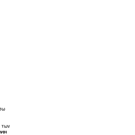
έσω
ή των
νοι