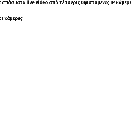
οσπάσματα live video από τέσσερις υφιστάμενες IP κάμερ
οι κάμερες