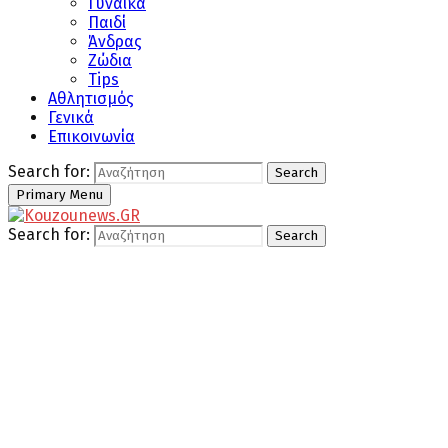
Γυναίκα
Παιδί
Άνδρας
Ζώδια
Tips
Αθλητισμός
Γενικά
Επικοινωνία
Search for:
Search
Primary Menu
Search for:
Search