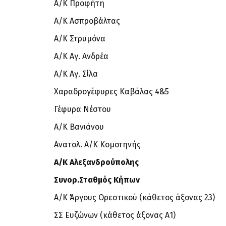
Α/Κ Προφήτη
Α/Κ Ασπροβάλτας
Α/Κ Στρυμόνα
Α/Κ Αγ. Ανδρέα
Α/Κ Αγ. Σίλα
Χαραδρογέφυρες Καβάλας 4&5
Γέφυρα Νέστου
Α/Κ Βανιάνου
Ανατολ. Α/Κ Κομοτηνής
Α/Κ Αλεξανδρούπολης
Συνορ.Σταθμός Κήπων
Α/Κ Άργους Ορεστικού (κάθετος άξονας 23)
ΣΣ Ευζώνων (κάθετος άξονας Α1)