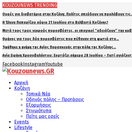
KOUZOUNEWS TRENDING
Ουρές για διαβατήρια στην Κοζάνη: Πολίτες σπεύδουν να προλάβουν τις
Η Έλενα Παπαρίζου αύριο 31 Ιουλίου στο Βελβεντό Κοζάνης!
Μετά τους τρεις νεκρούς πυροσβέστες, οι εποχικοί “αδειάζουν” την κυ
Θρήνος για τους δύο πυροσβέστες που πέθαναν στη φωτιά στο…
Τιμήθηκε η μνήμη της Αγίας Παρασκευής στην πόλη της Κοζάνης…
Αγία Ειρήνη Χρυσοβαλάντου: Εορτάζει σήμερα 28 Ιουλίου – Γιατί αγιάζον
Facebook
Instagram
Youtube
Αρχική
Κοζάνη
Τοπικά Νέα
Οδηγός πόλης – Προτάσεις
Εξορμήσεις
Στιγμιότυπα
Πείτε μας εσείς
Events
Lifestyle