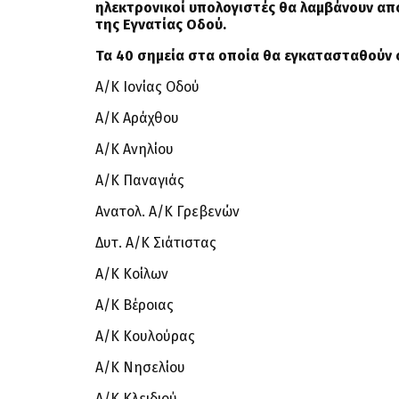
ηλεκτρονικοί υπολογιστές θα λαμβάνουν απ
της Εγνατίας Οδού.
Τα 40 σημεία στα οποία θα εγκατασταθούν 
Α/Κ Ιονίας Οδού
Α/Κ Αράχθου
Α/Κ Ανηλίου
Α/Κ Παναγιάς
Ανατολ. Α/Κ Γρεβενών
Δυτ. Α/Κ Σιάτιστας
Α/Κ Κοίλων
Α/Κ Βέροιας
Α/Κ Κουλούρας
Α/Κ Νησελίου
Α/Κ Κλειδιού