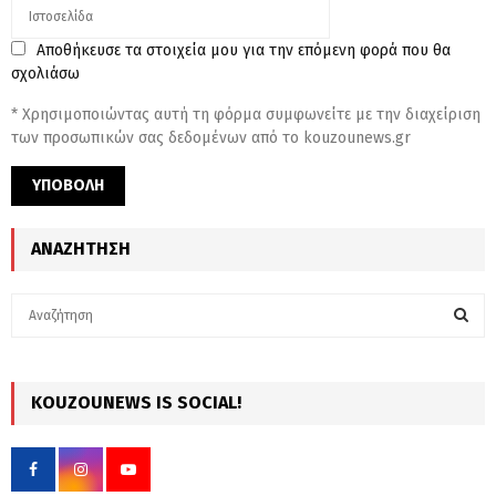
Αποθήκευσε τα στοιχεία μου για την επόμενη φορά που θα
σχολιάσω
* Χρησιμοποιώντας αυτή τη φόρμα συμφωνείτε με την διαχείριση
των προσωπικών σας δεδομένων από το kouzounews.gr
ΑΝΑΖΉΤΗΣΗ
S
e
a
S
r
c
KOUZOUNEWS IS SOCIAL!
E
h
f
A
o
r
R