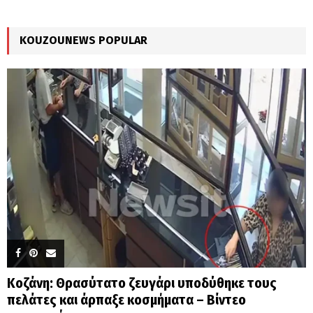
:
C
KOUZOUNEWS POPULAR
H
Κοζάνη: Θρασύτατο ζευγάρι υποδύθηκε τους
πελάτες και άρπαξε κοσμήματα – Βίντεο