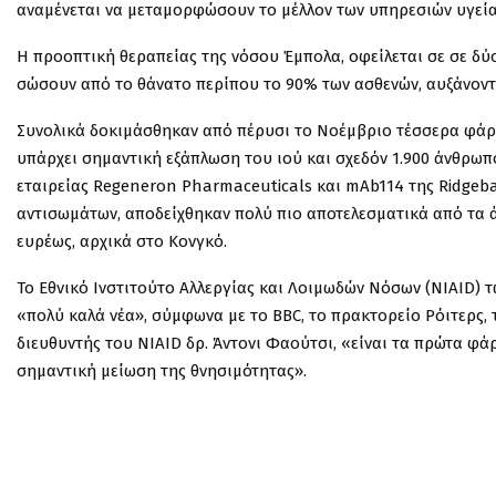
αναμένεται να μεταμορφώσουν το μέλλον των υπηρεσιών υγεία
Η προοπτική θεραπείας της νόσου Έμπολα, οφείλεται σε σε δύ
σώσουν από το θάνατο περίπου το 90% των ασθενών, αυξάνοντ
Συνολικά δοκιμάσθηκαν από πέρυσι το Νοέμβριο τέσσερα φάρ
υπάρχει σημαντική εξάπλωση του ιού και σχεδόν 1.900 άνθρωπο
εταιρείας Regeneron Pharmaceuticals και mAb114 της Ridgebac
αντισωμάτων, αποδείχθηκαν πολύ πιο αποτελεσματικά από τα ά
ευρέως, αρχικά στο Κονγκό.
Το Εθνικό Ινστιτούτο Αλλεργίας και Λοιμωδών Νόσων (NIAID) τ
«πολύ καλά νέα», σύμφωνα με το BBC, το πρακτορείο Ρόιτερς, 
διευθυντής του NIAID δρ. Άντονι Φαούτσι, «είναι τα πρώτα φά
σημαντική μείωση της θνησιμότητας».