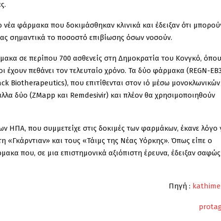
ς.
ο νέα φάρμακα που δοκιμάσθηκαν κλινικά και έδειξαν ότι μπορού
ας σημαντικά το ποσοστό επιβίωσης όσων νοσούν.
μακα σε περίπου 700 ασθενείς στη Δημοκρατία του Κονγκό, όπο
ι έχουν πεθάνει τον τελευταίο χρόνο. Τα δύο φάρμακα (REGN-EB3
k Biotherapeutics), που επιτίθενται στον ιό μέσω μονοκλωνικών
λλα δύο (ZMapp και Remdesivir) και πλέον θα χρησιμοποιηθούν
ων ΗΠΑ, που συμμετείχε στις δοκιμές των φαρμάκων, έκανε λόγο 
τη «Γκάρντιαν» και τους «Τάιμς της Νέας Υόρκης». Όπως είπε ο
ρμακα που, σε μια επιστημονικά αξιόπιστη έρευνα, έδειξαν σαφώς
Πηγή :
kathimer
prota