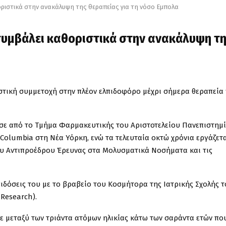
ριστικά στην ανακάλυψη της θεραπείας για τη νόσο Εμπολα
συμβάλει καθοριστικά στην ανακάλυψη τ
ριστική συμμετοχή στην πλέον ελπιδοφόρο μέχρι σήμερα θεραπεία 
σε από το Τμήμα Φαρμακευτικής του Αριστοτελείου Πανεπιστημ
Columbia στη Νέα Υόρκη, ενώ τα τελευταία οκτώ χρόνια εργάζετα
του Αντιπροέδρου Έρευνας στα Μολυσματικά Νοσήματα και τις
πιδόσεις του με το βραβείο του Κοσμήτορα της Ιατρικής Σχολής 
 Research).
ξε μεταξύ των τριάντα ατόμων ηλικίας κάτω των σαράντα ετών πο