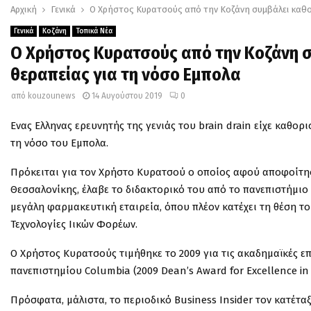
Αρχική
Γενικά
Ο Χρήστος Κυρατσούς από την Κοζάνη συμβάλει καθο
Γενικά
Κοζάνη
Τοπικά Νέα
Ο Χρήστος Κυρατσούς από την Κοζάνη 
θεραπείας για τη νόσο Εμπολα
από
kouzounews
14 Αυγούστου 2019
0
Ενας Ελληνας ερευνητής της γενιάς του brain drain είχε καθο
τη νόσο του Εμπολα.
Πρόκειται για τον Χρήστο Κυρατσού ο οποίος αφού αποφοίτη
Θεσσαλονίκης, έλαβε το διδακτορικό του από το πανεπιστήμιο 
μεγάλη φαρμακευτική εταιρεία, όπου πλέον κατέχει τη θέση 
Τεχνολογίες Ιικών Φορέων.
Ο Χρήστος Κυρατσούς τιμήθηκε το 2009 για τις ακαδημαϊκές ε
πανεπιστημίου Columbia (2009 Dean’s Award for Excellence in
Πρόσφατα, μάλιστα, το περιοδικό Business Insider τον κατέτα