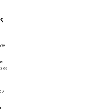
ης
για
ίου
ι σε
του
υ