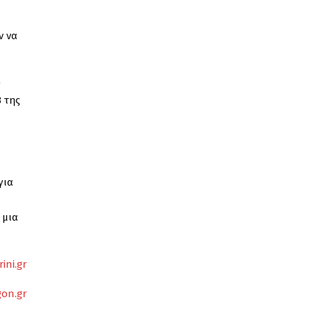
ν να
υ
 της
για
 μια
ini.gr
gon.gr