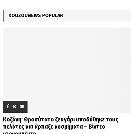
:
C
KOUZOUNEWS POPULAR
H
Κοζάνη: Θρασύτατο ζευγάρι υποδύθηκε τους
πελάτες και άρπαξε κοσμήματα – Βίντεο
ντοκουμέντο...