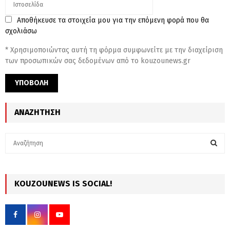
Αποθήκευσε τα στοιχεία μου για την επόμενη φορά που θα
σχολιάσω
* Χρησιμοποιώντας αυτή τη φόρμα συμφωνείτε με την διαχείριση
των προσωπικών σας δεδομένων από το kouzounews.gr
ΑΝΑΖΉΤΗΣΗ
S
e
a
S
r
c
KOUZOUNEWS IS SOCIAL!
E
h
f
A
o
r
R