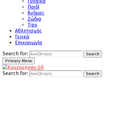
Γυναίκα
Παιδί
Άνδρας
Ζώδια
Tips
Αθλητισμός
Γενικά
Επικοινωνία
Search for:
Search
Primary Menu
Search for:
Search