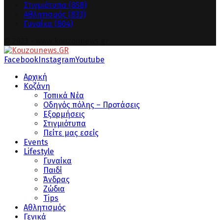
Στιγμιότυπα
(858)
Αθλητισμός
(833)
Γυναίκα
(804)
© 2023 - www.kouzounews.gr
Facebook
Instagram
Youtube
Αρχική
Κοζάνη
Τοπικά Νέα
Οδηγός πόλης – Προτάσεις
Εξορμήσεις
Στιγμιότυπα
Πείτε μας εσείς
Events
Lifestyle
Γυναίκα
Παιδί
Άνδρας
Ζώδια
Tips
Αθλητισμός
Γενικά