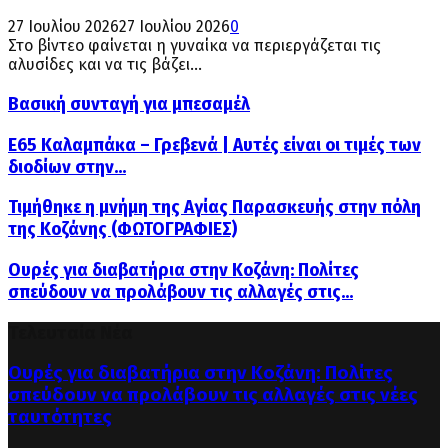
27 Ιουλίου 2026
27 Ιουλίου 2026
0
Στο βίντεο φαίνεται η γυναίκα να περιεργάζεται τις
αλυσίδες και να τις βάζει...
Βασική συνταγή για μπεσαμέλ
Ε65 Καλαμπάκα – Γρεβενά | Αυτές είναι οι τιμές των
διοδίων στην...
Τιμήθηκε η μνήμη της Αγίας Παρασκευής στην πόλη
της Κοζάνης (ΦΩΤΟΓΡΑΦΙΕΣ)
Ουρές για διαβατήρια στην Κοζάνη: Πολίτες
σπεύδουν να προλάβουν τις αλλαγές στις...
Τελευταία Νέα
Ουρές για διαβατήρια στην Κοζάνη: Πολίτες
σπεύδουν να προλάβουν τις αλλαγές στις νέες
ταυτότητες