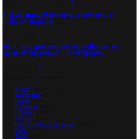
30 Ιουλίου 2026
30 Ιουλίου 2026
0
Η Έλενα Παπαρίζου αύριο 31 Ιουλίου στο
Βελβεντό Κοζάνης!
30 Ιουλίου 2026
0
Μετά τους τρεις νεκρούς πυροσβέστες, οι
εποχικοί “αδειάζουν” την κυβέρνηση
30 Ιουλίου 2026
0
Δημοφιλείς κατηγορίες
Κοζάνη
(14.064)
Τοπικά Νέα
(12.355)
Γενικά
(8.992)
Highlights
(8.674)
Lifestyle
(3.954)
Events
(1.632)
Οδηγός πόλης – Προτάσεις
(1.461)
Ζώδια
(1.312)
Παιδί
(1.130)