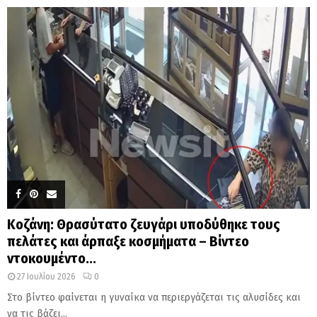
Κοζάνη: Θρασύτατο ζευγάρι υποδύθηκε τους
πελάτες και άρπαξε κοσμήματα – Βίντεο
ντοκουμέντο...
27 Ιουλίου 2026
0
Στο βίντεο φαίνεται η γυναίκα να περιεργάζεται τις αλυσίδες και
να τις βάζει...