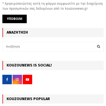
* Χρησιμοποιώντας αυτή τη φόρμα συμφωνείτε με την διαχείριση
των προσωπικών σας δεδομένων από το kouzounews.gr
ΑΝΑΖΉΤΗΣΗ
S
e
a
S
r
c
KOUZOUNEWS IS SOCIAL!
E
h
f
A
o
r
R
:
C
KOUZOUNEWS POPULAR
H