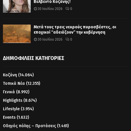
Βελβεντό Κοζάνης!
30 Ιουλίου 2026
0
Μετά τους τρεις νεκρούς πυροσβέστες, οι
εποχικοί “αδειάζουν” την κυβέρνηση
30 Ιουλίου 2026
0
ΔΗΜΟΦΙΛΕΊΣ ΚΑΤΗΓΟΡΊΕΣ
Κοζάνη
(14.064)
Τοπικά Νέα
(12.355)
Γενικά
(8.992)
Highlights
(8.674)
Lifestyle
(3.954)
Events
(1.632)
Οδηγός πόλης – Προτάσεις
(1.461)