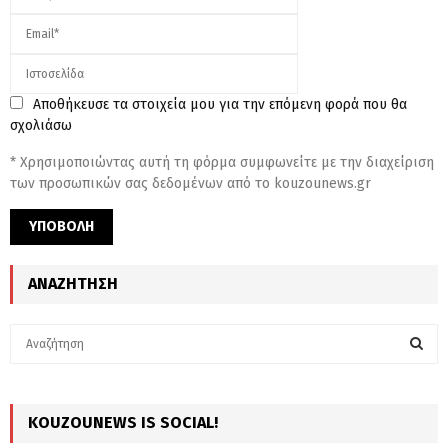
Αποθήκευσε τα στοιχεία μου για την επόμενη φορά που θα
σχολιάσω
* Χρησιμοποιώντας αυτή τη φόρμα συμφωνείτε με την διαχείριση
των προσωπικών σας δεδομένων από το kouzounews.gr
ΑΝΑΖΉΤΗΣΗ
S
e
a
S
r
c
KOUZOUNEWS IS SOCIAL!
E
h