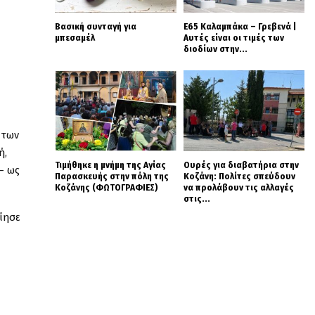
Βασική συνταγή για
Ε65 Καλαμπάκα – Γρεβενά |
μπεσαμέλ
Αυτές είναι οι τιμές των
διοδίων στην...
 των
ή,
Τιμήθηκε η μνήμη της Αγίας
Ουρές για διαβατήρια στην
– ως
Παρασκευής στην πόλη της
Κοζάνη: Πολίτες σπεύδουν
Κοζάνης (ΦΩΤΟΓΡΑΦΙΕΣ)
να προλάβουν τις αλλαγές
στις...
ίησε