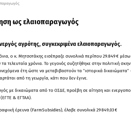
οπαραγωγός
τηση ως ελαιοπαραγωγός
ενεργός αγρότης, συγκεκριμένα ελαιοπαραγωγός.
νια, ο κ. Μητσοτάκης εισέπραξε συνολικά περίπου 29.849 € μέσω
τα τελευταία χρόνια. Το γεγονός συζητήθηκε στην πολιτική σκην
υνεχόμενα έτη ώστε να μεταβιβαστούν τα “ιστορικά δικαιώματα” 
ρτάται από τη γεωργία, κάτι που δεν έγινε.
γός με δικαιώματα από το ΟΣΔΕ, προέβη σε αίτηση και ενεργοπο
(ΕΓΤΕ & ΕΓΤΑΑ).
φική έρευνα (FarmSubsidies), έλαβε συνολικά 29 849,03 €