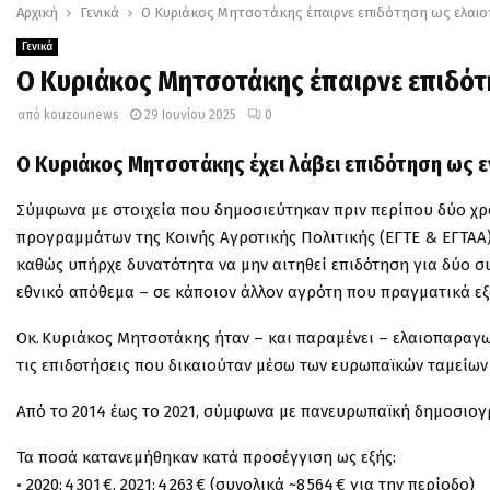
Αρχική
Γενικά
Ο Κυριάκος Μητσοτάκης έπαιρνε επιδότηση ως ελαι
Γενικά
Ο Κυριάκος Μητσοτάκης έπαιρνε επιδό
από
kouzounews
29 Ιουνίου 2025
0
Ο Κυριάκος Μητσοτάκης έχει λάβει επιδότηση ως 
Σύμφωνα με στοιχεία που δημοσιεύτηκαν πριν περίπου δύο χρό
προγραμμάτων της Κοινής Αγροτικής Πολιτικής (ΕΓΤΕ & ΕΓΤΑΑ) 
καθώς υπήρχε δυνατότητα να μην αιτηθεί επιδότηση για δύο σ
εθνικό απόθεμα – σε κάποιον άλλον αγρότη που πραγματικά εξα
Οκ. Κυριάκος Μητσοτάκης ήταν – και παραμένει – ελαιοπαραγω
τις επιδοτήσεις που δικαιούταν μέσω των ευρωπαϊκών ταμείων 
Από το 2014 έως το 2021, σύμφωνα με πανευρωπαϊκή δημοσιογρα
Τα ποσά κατανεμήθηκαν κατά προσέγγιση ως εξής:
• 2020: 4 301 €, 2021: 4 263 € (συνολικά ~8 564 € για την περίοδο)