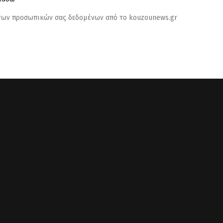
 των προσωπικών σας δεδομένων από το kouzounews.gr