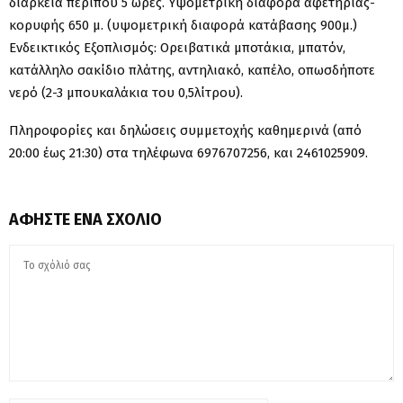
διάρκεια περίπου 5 ώρες. Υψομετρική διαφορά αφετηρίας-
κορυφής 650 μ. (υψομετρική διαφορά κατάβασης 900μ.)
Ενδεικτικός Εξοπλισμός: Ορειβατικά μποτάκια, μπατόν,
κατάλληλο σακίδιο πλάτης, αντηλιακό, καπέλο, οπωσδήποτε
νερό (2-3 μπουκαλάκια του 0,5λίτρου).
Πληροφορίες και δηλώσεις συμμετοχής καθημερινά (από
20:00 έως 21:30) στα τηλέφωνα 6976707256, και 2461025909.
ΑΦΉΣΤΕ ΈΝΑ ΣΧΌΛΙΟ