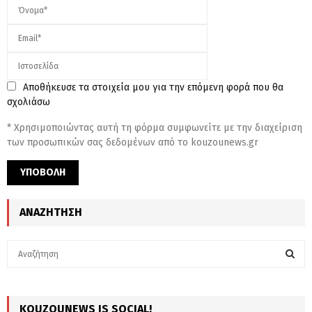
Αποθήκευσε τα στοιχεία μου για την επόμενη φορά που θα
σχολιάσω
* Χρησιμοποιώντας αυτή τη φόρμα συμφωνείτε με την διαχείριση
των προσωπικών σας δεδομένων από το kouzounews.gr
ΑΝΑΖΉΤΗΣΗ
S
e
a
S
r
c
KOUZOUNEWS IS SOCIAL!
E