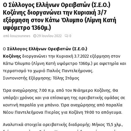
Ο Σύλλογος Ελλήνων Ορειβατών (Σ.Ε.Ο.)
Κοζάνης διοργανώνει την Κυριακή 3/7
εξόρμηση στον Κάτω Όλυμπο (Λίμνη Κατή
υψόμετρο 1360μ.)
από
kouzounews
29 Ιουνίου 2022
0
Ο
Σύλλογος Ελλήνων Ορειβατών (Σ.Ε.Ο.)
Κοζάνης
διοργανώνει την Κυριακή 3.7.2022 εξόρμηση στον
Κάτω Όλυμπο (Λίμνη Κατή υψόμετρο 1360μ.) με αφετηρία και
τερματισμό το χωριό Παλιός Παντελεήμονας.
Συντονιστής Εξόρμησης: Τόλης Στάμος
Ώρα αναχώρησης 7:00 π.μ. από τον Νιάημερο Κοζάνης. Θα
υπάρξει χρόνος και για επίσκεψη της ορειβατικής ομάδας σε
κοντινή παραλία για μπάνιο. Ώρα αναχώρησης από παραλία
Νέου Παντελεήμονα Πιερίας για Κοζάνη 19:00 το απόγευμα.
Αναλυτικά στοιχεία ορειβατικής διαδρομής: Μήκος 15,5 χλμ.,