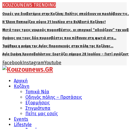
KOUZOUNEWS TRENDING
Ουρές για διαβατήρια στην Κοζάνη: Πολίτες σπεύδουν να προλάβουν τις
Η Έλενα Παπαρίζου αύριο 31 Ιουλίου στο Βελβεντό Κοζάνης!
Μετά τους τρεις νεκρούς πυροσβέστες, οι εποχικοί “αδειάζουν” την κυ
Θρήνος για τους δύο πυροσβέστες που πέθαναν στη φωτιά στο…
Τιμήθηκε η μνήμη της Αγίας Παρασκευής στην πόλη της Κοζάνης…
Αγία Ειρήνη Χρυσοβαλάντου: Εορτάζει σήμερα 28 Ιουλίου – Γιατί αγιάζον
Facebook
Instagram
Youtube
Αρχική
Κοζάνη
Τοπικά Νέα
Οδηγός πόλης – Προτάσεις
Εξορμήσεις
Στιγμιότυπα
Πείτε μας εσείς
Events
Lifestyle