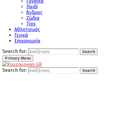
Γυναίκα
Παιδί
Άνδρας
Ζώδια
Tips
Αθλητισμός
Γενικά
Επικοινωνία
Search for:
Search
Primary Menu
Search for:
Search