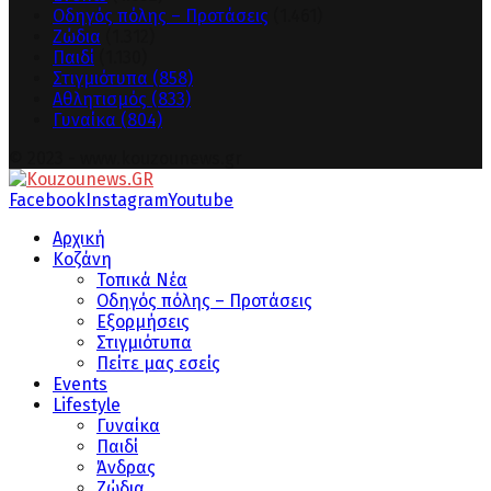
Οδηγός πόλης – Προτάσεις
(1.461)
Ζώδια
(1.312)
Παιδί
(1.130)
Στιγμιότυπα
(858)
Αθλητισμός
(833)
Γυναίκα
(804)
© 2023 - www.kouzounews.gr
Facebook
Instagram
Youtube
Αρχική
Κοζάνη
Τοπικά Νέα
Οδηγός πόλης – Προτάσεις
Εξορμήσεις
Στιγμιότυπα
Πείτε μας εσείς
Events
Lifestyle
Γυναίκα
Παιδί
Άνδρας
Ζώδια