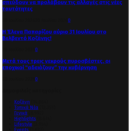
σπεύδουν να προλάβουν τις αλλαγές στις νέες
ταυτότητες
30 Ιουλίου 2026
30 Ιουλίου 2026
0
Η Έλενα Παπαρίζου αύριο 31 Ιουλίου στο
Βελβεντό Κοζάνης!
30 Ιουλίου 2026
0
Μετά τους τρεις νεκρούς πυροσβέστες, οι
εποχικοί “αδειάζουν” την κυβέρνηση
30 Ιουλίου 2026
0
Δημοφιλείς κατηγορίες
Κοζάνη
(14.064)
Τοπικά Νέα
(12.355)
Γενικά
(8.992)
Highlights
(8.674)
Lifestyle
(3.954)
Events
(1.632)