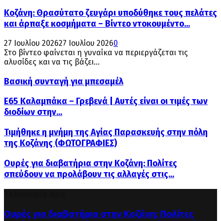
Κοζάνη: Θρασύτατο ζευγάρι υποδύθηκε τους πελάτες
και άρπαξε κοσμήματα – Βίντεο ντοκουμέντο...
27 Ιουλίου 2026
27 Ιουλίου 2026
0
Στο βίντεο φαίνεται η γυναίκα να περιεργάζεται τις
αλυσίδες και να τις βάζει...
Βασική συνταγή για μπεσαμέλ
Ε65 Καλαμπάκα – Γρεβενά | Αυτές είναι οι τιμές των
διοδίων στην...
Τιμήθηκε η μνήμη της Αγίας Παρασκευής στην πόλη
της Κοζάνης (ΦΩΤΟΓΡΑΦΙΕΣ)
Ουρές για διαβατήρια στην Κοζάνη: Πολίτες
σπεύδουν να προλάβουν τις αλλαγές στις...
Τελευταία Νέα
Ουρές για διαβατήρια στην Κοζάνη: Πολίτες