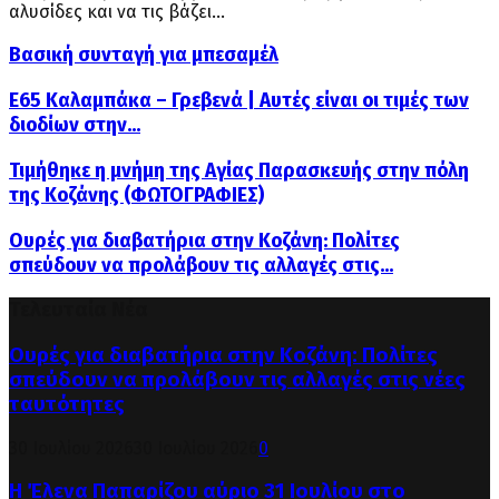
αλυσίδες και να τις βάζει...
Βασική συνταγή για μπεσαμέλ
Ε65 Καλαμπάκα – Γρεβενά | Αυτές είναι οι τιμές των
διοδίων στην...
Τιμήθηκε η μνήμη της Αγίας Παρασκευής στην πόλη
της Κοζάνης (ΦΩΤΟΓΡΑΦΙΕΣ)
Ουρές για διαβατήρια στην Κοζάνη: Πολίτες
σπεύδουν να προλάβουν τις αλλαγές στις...
Τελευταία Νέα
Ουρές για διαβατήρια στην Κοζάνη: Πολίτες
σπεύδουν να προλάβουν τις αλλαγές στις νέες
ταυτότητες
30 Ιουλίου 2026
30 Ιουλίου 2026
0
Η Έλενα Παπαρίζου αύριο 31 Ιουλίου στο