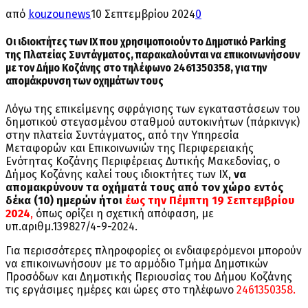
από
kouzounews
10 Σεπτεμβρίου 2024
0
Οι ιδιοκτήτες των ΙΧ που χρησιμοποιούν το Δημοτικό Parking
της Πλατείας Συντάγματος, παρακαλούνται να επικοινωνήσουν
με τον Δήμο Κοζάνης στο τηλέφωνο 2461350358, για την
απομάκρυνση των οχημάτων τους
Λόγω της επικείμενης σφράγισης των εγκαταστάσεων του
δημοτικού στεγασμένου σταθμού αυτοκινήτων (πάρκινγκ)
στην πλατεία Συντάγματος, από την Υπηρεσία
Μεταφορών και Επικοινωνιών της Περιφερειακής
Ενότητας Κοζάνης Περιφέρειας Δυτικής Μακεδονίας, ο
Δήμος Κοζάνης καλεί τους ιδιοκτήτες των ΙΧ,
να
απομακρύνουν τα οχήματά τους από τον χώρο εντός
δέκα (10) ημερών ήτοι
έως την Πέμπτη 19 Σεπτεμβρίου
2024
,
όπως ορίζει η σχετική απόφαση, με
υπ.αριθμ.139827/4-9-2024.
Για περισσότερες πληροφορίες οι ενδιαφερόμενοι μπορούν
να επικοινωνήσουν με το αρμόδιο Τμήμα Δημοτικών
Προσόδων και Δημοτικής Περιουσίας του Δήμου Κοζάνης
τις εργάσιμες ημέρες και ώρες στο τηλέφωνο
2461350358.