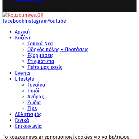
© 2023 - www.kouzounews.gr
Facebook
Instagram
Youtube
Αρχική
Κοζάνη
Τοπικά Νέα
Οδηγός πόλης – Προτάσεις
Εξορμήσεις
Στιγμιότυπα
Πείτε μας εσείς
Events
Lifestyle
Γυναίκα
Παιδί
Άνδρας
Ζώδια
Tips
Αθλητισμός
Γενικά
Επικοινωνία
Το kouzounews.gr χρησιμοποιεί cookies για να βελτιώσει