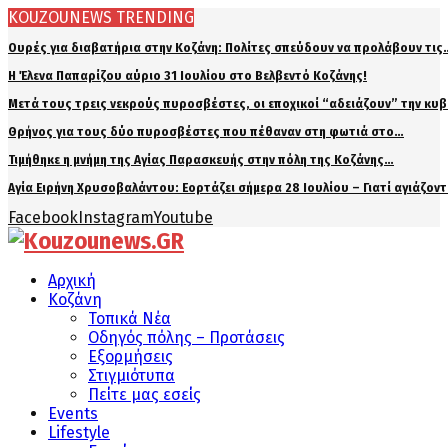
KOUZOUNEWS TRENDING
Ουρές για διαβατήρια στην Κοζάνη: Πολίτες σπεύδουν να προλάβουν τις
Η Έλενα Παπαρίζου αύριο 31 Ιουλίου στο Βελβεντό Κοζάνης!
Μετά τους τρεις νεκρούς πυροσβέστες, οι εποχικοί “αδειάζουν” την κυ
Θρήνος για τους δύο πυροσβέστες που πέθαναν στη φωτιά στο…
Τιμήθηκε η μνήμη της Αγίας Παρασκευής στην πόλη της Κοζάνης…
Αγία Ειρήνη Χρυσοβαλάντου: Εορτάζει σήμερα 28 Ιουλίου – Γιατί αγιάζον
Facebook
Instagram
Youtube
Αρχική
Κοζάνη
Τοπικά Νέα
Οδηγός πόλης – Προτάσεις
Εξορμήσεις
Στιγμιότυπα
Πείτε μας εσείς
Events
Lifestyle