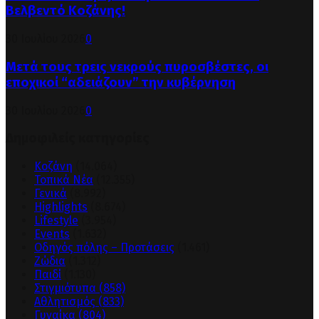
Βελβεντό Κοζάνης!
30 Ιουλίου 2026
0
Μετά τους τρεις νεκρούς πυροσβέστες, οι
εποχικοί “αδειάζουν” την κυβέρνηση
30 Ιουλίου 2026
0
Δημοφιλείς κατηγορίες
Κοζάνη
(14.064)
Τοπικά Νέα
(12.355)
Γενικά
(8.992)
Highlights
(8.674)
Lifestyle
(3.954)
Events
(1.632)
Οδηγός πόλης – Προτάσεις
(1.461)
Ζώδια
(1.312)
Παιδί
(1.130)
Στιγμιότυπα
(858)
Αθλητισμός
(833)
Γυναίκα
(804)