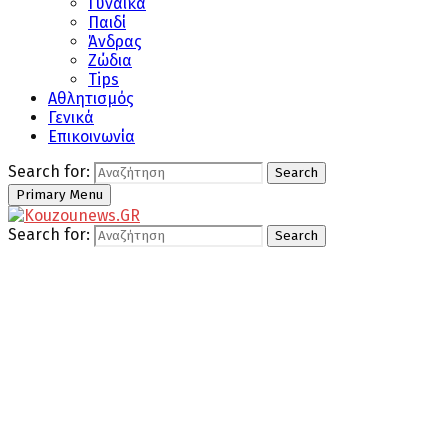
Γυναίκα
Παιδί
Άνδρας
Ζώδια
Tips
Αθλητισμός
Γενικά
Επικοινωνία
Search for:
Search
Primary Menu
Search for:
Search