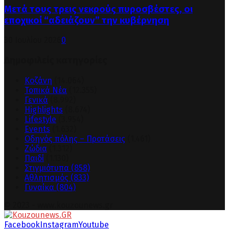
Μετά τους τρεις νεκρούς πυροσβέστες, οι
εποχικοί “αδειάζουν” την κυβέρνηση
30 Ιουλίου 2026
0
Δημοφιλείς κατηγορίες
Κοζάνη
(14.064)
Τοπικά Νέα
(12.355)
Γενικά
(8.992)
Highlights
(8.674)
Lifestyle
(3.954)
Events
(1.632)
Οδηγός πόλης – Προτάσεις
(1.461)
Ζώδια
(1.312)
Παιδί
(1.130)
Στιγμιότυπα
(858)
Αθλητισμός
(833)
Γυναίκα
(804)
© 2023 - www.kouzounews.gr
Facebook
Instagram
Youtube