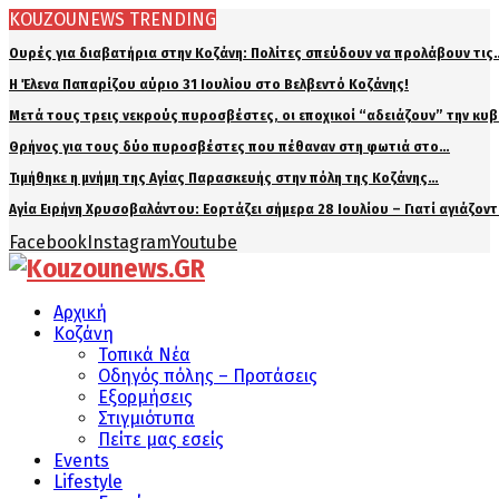
KOUZOUNEWS TRENDING
Ουρές για διαβατήρια στην Κοζάνη: Πολίτες σπεύδουν να προλάβουν τις
Η Έλενα Παπαρίζου αύριο 31 Ιουλίου στο Βελβεντό Κοζάνης!
Μετά τους τρεις νεκρούς πυροσβέστες, οι εποχικοί “αδειάζουν” την κυ
Θρήνος για τους δύο πυροσβέστες που πέθαναν στη φωτιά στο…
Τιμήθηκε η μνήμη της Αγίας Παρασκευής στην πόλη της Κοζάνης…
Αγία Ειρήνη Χρυσοβαλάντου: Εορτάζει σήμερα 28 Ιουλίου – Γιατί αγιάζον
Facebook
Instagram
Youtube
Αρχική
Κοζάνη
Τοπικά Νέα
Οδηγός πόλης – Προτάσεις
Εξορμήσεις
Στιγμιότυπα
Πείτε μας εσείς
Events
Lifestyle