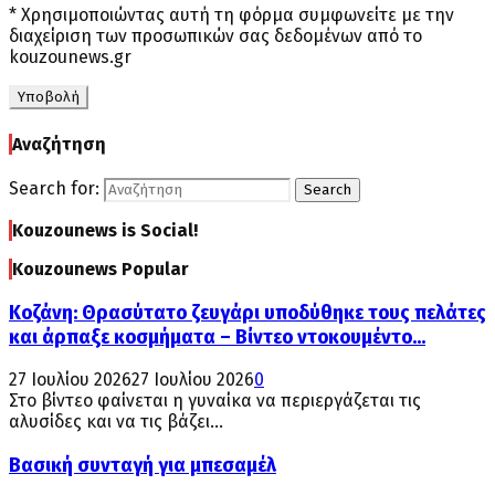
* Χρησιμοποιώντας αυτή τη φόρμα συμφωνείτε με την
διαχείριση των προσωπικών σας δεδομένων από το
kouzounews.gr
Αναζήτηση
Search for:
Search
Kouzounews is Social!
Kouzounews Popular
Κοζάνη: Θρασύτατο ζευγάρι υποδύθηκε τους πελάτες
και άρπαξε κοσμήματα – Βίντεο ντοκουμέντο...
27 Ιουλίου 2026
27 Ιουλίου 2026
0
Στο βίντεο φαίνεται η γυναίκα να περιεργάζεται τις
αλυσίδες και να τις βάζει...
Βασική συνταγή για μπεσαμέλ