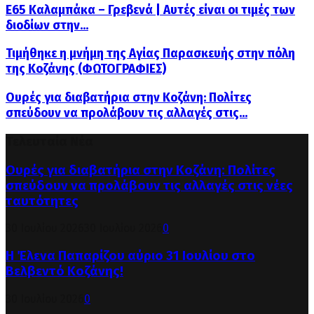
Ε65 Καλαμπάκα – Γρεβενά | Αυτές είναι οι τιμές των
διοδίων στην...
Τιμήθηκε η μνήμη της Αγίας Παρασκευής στην πόλη
της Κοζάνης (ΦΩΤΟΓΡΑΦΙΕΣ)
Ουρές για διαβατήρια στην Κοζάνη: Πολίτες
σπεύδουν να προλάβουν τις αλλαγές στις...
Τελευταία Νέα
Ουρές για διαβατήρια στην Κοζάνη: Πολίτες
σπεύδουν να προλάβουν τις αλλαγές στις νέες
ταυτότητες
30 Ιουλίου 2026
30 Ιουλίου 2026
0
Η Έλενα Παπαρίζου αύριο 31 Ιουλίου στο
Βελβεντό Κοζάνης!
30 Ιουλίου 2026
0