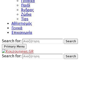
Γυναίκα
Παιδί
Άνδρας
Ζώδια
Tips
Αθλητισμός
Γενικά
Επικοινωνία
Search for:
Search
Primary Menu
Search for:
Search