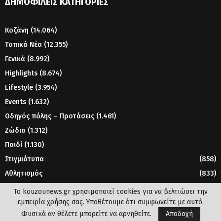
ΔΗΜΟΦΙΛΕΊΣ ΚΑΤΗΓΟΡΊΕΣ
Κοζάνη
(14.064)
Τοπικά Νέα
(12.355)
Γενικά
(8.992)
Highlights
(8.674)
Lifestyle
(3.954)
Events
(1.632)
Οδηγός πόλης – Προτάσεις
(1.461)
Ζώδια
(1.312)
Παιδί
(1.130)
Στιγμιότυπα
(858)
Αθλητισμός
(833)
Γυναίκα
(804)
Το kouzounews.gr χρησιμοποιεί cookies για να βελτιώσει την
εμπειρία χρήσης σας. Υποθέτουμε ότι συμφωνείτε με αυτό.
Φυσικά αν θέλετε μπορείτε να αρνηθείτε.
Αποδοχή