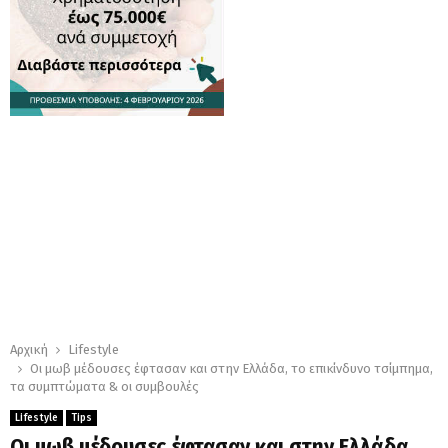
Αρχική
Lifestyle
Οι μωβ μέδουσες έφτασαν και στην Ελλάδα, το επικίνδυνο τσίμπημα,
τα συμπτώματα & οι συμβουλές
Lifestyle
Tips
Οι μωβ μέδουσες έφτασαν και στην Ελλάδα,