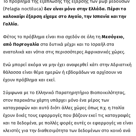
Το πρόβλημα της εξάπλωσης της έξαρσης των μωβ μεδουσών
(Pelagia noctiluca)
δεν είναι μόνο στην Ελλάδα. Πέρσι το
καλοκαίρι έξαρση είχαμε στο Αιγαίο, την Ισπανία και την
Γαλλία.
Φέτος το πρόβλημα είναι πια σχεδόν σε όλη τη
Μεσόγειο,
από Πορτογαλία
στα δυτικά μέχρι και το Ισραήλ στα
ανατολικά και νότια στις περισσότερες Αφρικανικές χώρες.
Ενώ μπορεί ακόμα να μην έχει αναφερθεί κάτι στην Αδριατική
θάλασσα είναι θέμα ημερών ή εβδομάδων να αρχίσουν να
έχουν πρόβλημα και εκεί.
Σύμφωνα με το Ελληνικό Παρατηρητήριο Βιοποικιλότητας,
στον παρακάτω χάρτη υπάρχει μόνο ένα μέρος των
καταγραφών και αυτό διότι άλλες χώρες όπως π.χ. η Ιταλία
έχουν δικές τους εφαρμογές που βάζουν εκεί τις καταγραφές
και τα δεδομένα, με πολλές φορές αυτές οι εφαρμογές να είναι
κλειστές για την διαθεσιμότητα των δεδομένων στο κοινό ανά