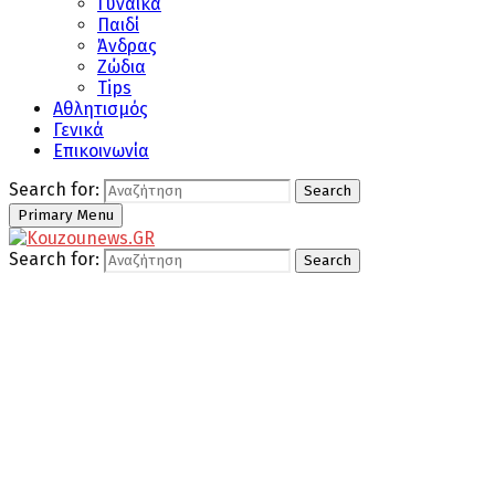
Γυναίκα
Παιδί
Άνδρας
Ζώδια
Tips
Αθλητισμός
Γενικά
Επικοινωνία
Search for:
Search
Primary Menu
Search for:
Search