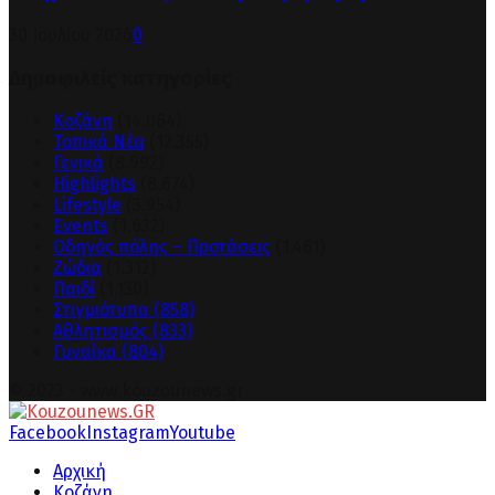
30 Ιουλίου 2026
0
Δημοφιλείς κατηγορίες
Κοζάνη
(14.064)
Τοπικά Νέα
(12.355)
Γενικά
(8.992)
Highlights
(8.674)
Lifestyle
(3.954)
Events
(1.632)
Οδηγός πόλης – Προτάσεις
(1.461)
Ζώδια
(1.312)
Παιδί
(1.130)
Στιγμιότυπα
(858)
Αθλητισμός
(833)
Γυναίκα
(804)
© 2023 - www.kouzounews.gr
Facebook
Instagram
Youtube
Αρχική
Κοζάνη