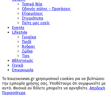
Τοπικά Νέα
Οδηγός πόλης – Προτάσεις
Εξορμήσεις
Στιγμιότυπα
Πείτε μας εσείς
Events
Lifestyle
Γυναίκα
Παιδί
Άνδρας
Ζώδια
Tips
Αθλητισμός
Γενικά
Επικοινωνία
Το kouzounews.gr χρησιμοποιεί cookies για να βελτιώσει
την εμπειρία χρήσης σας. Υποθέτουμε ότι συμφωνείτε με
αυτό. Φυσικά αν θέλετε μπορείτε να αρνηθείτε.
Αποδοχή
Περισσότερα