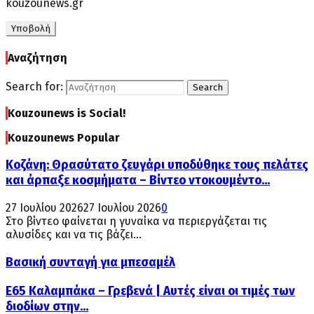
kouzounews.gr
Αναζήτηση
Search for:
Search
Kouzounews is Social!
Kouzounews Popular
Κοζάνη: Θρασύτατο ζευγάρι υποδύθηκε τους πελάτες
και άρπαξε κοσμήματα – Βίντεο ντοκουμέντο...
27 Ιουλίου 2026
27 Ιουλίου 2026
0
Στο βίντεο φαίνεται η γυναίκα να περιεργάζεται τις
αλυσίδες και να τις βάζει...
Βασική συνταγή για μπεσαμέλ
Ε65 Καλαμπάκα – Γρεβενά | Αυτές είναι οι τιμές των
διοδίων στην...