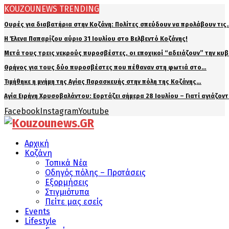
KOUZOUNEWS TRENDING
Ουρές για διαβατήρια στην Κοζάνη: Πολίτες σπεύδουν να προλάβουν τις
Η Έλενα Παπαρίζου αύριο 31 Ιουλίου στο Βελβεντό Κοζάνης!
Μετά τους τρεις νεκρούς πυροσβέστες, οι εποχικοί “αδειάζουν” την κυ
Θρήνος για τους δύο πυροσβέστες που πέθαναν στη φωτιά στο…
Τιμήθηκε η μνήμη της Αγίας Παρασκευής στην πόλη της Κοζάνης…
Αγία Ειρήνη Χρυσοβαλάντου: Εορτάζει σήμερα 28 Ιουλίου – Γιατί αγιάζον
Facebook
Instagram
Youtube
Αρχική
Κοζάνη
Τοπικά Νέα
Οδηγός πόλης – Προτάσεις
Εξορμήσεις
Στιγμιότυπα
Πείτε μας εσείς
Events
Lifestyle