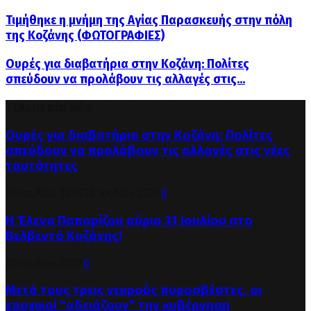
Τιμήθηκε η μνήμη της Αγίας Παρασκευής στην πόλη
της Κοζάνης (ΦΩΤΟΓΡΑΦΙΕΣ)
Ουρές για διαβατήρια στην Κοζάνη: Πολίτες
σπεύδουν να προλάβουν τις αλλαγές στις...
Τελευταία Νέα
Ουρές για διαβατήρια στην Κοζάνη: Πολίτες
σπεύδουν να προλάβουν τις αλλαγές στις νέες
ταυτότητες
30 Ιουλίου 2026
30 Ιουλίου 2026
0
Η Έλενα Παπαρίζου αύριο 31 Ιουλίου στο
Βελβεντό Κοζάνης!
30 Ιουλίου 2026
0
Μετά τους τρεις νεκρούς πυροσβέστες, οι
εποχικοί “αδειάζουν” την κυβέρνηση