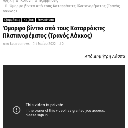
Αρχική
Κοζάνη
Εξορμήσεις
Όμορφο βίντεο από τους Καταρράκτες Πλατανορέματος (Τρανός
Λάκκος)
Εξορμήσεις
Κοζάνη
Στιγμιότυπα
Όμορφο βίντεο από τους Καταρράκτες
Πλατανορέματος (Τρανός Λάκκος)
από
kouzounews
4 Μαΐου 2022
0
Από Δημήτρη Λάσπα