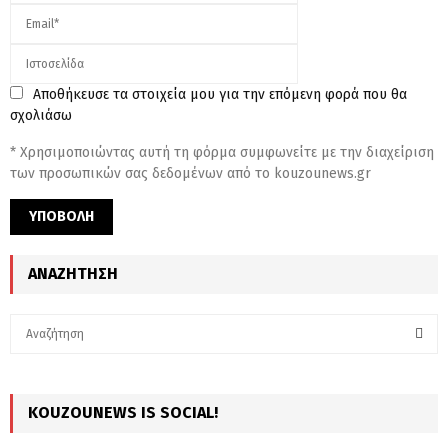
Αποθήκευσε τα στοιχεία μου για την επόμενη φορά που θα
σχολιάσω
* Χρησιμοποιώντας αυτή τη φόρμα συμφωνείτε με την διαχείριση
των προσωπικών σας δεδομένων από το kouzounews.gr
ΑΝΑΖΉΤΗΣΗ
S
e
a
S
r
c
KOUZOUNEWS IS SOCIAL!
E
h