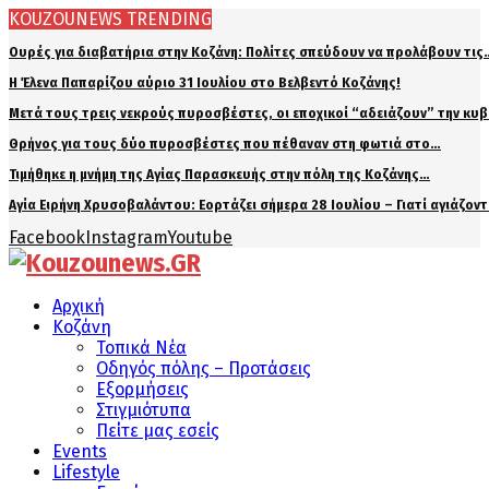
KOUZOUNEWS TRENDING
Ουρές για διαβατήρια στην Κοζάνη: Πολίτες σπεύδουν να προλάβουν τις
Η Έλενα Παπαρίζου αύριο 31 Ιουλίου στο Βελβεντό Κοζάνης!
Μετά τους τρεις νεκρούς πυροσβέστες, οι εποχικοί “αδειάζουν” την κυ
Θρήνος για τους δύο πυροσβέστες που πέθαναν στη φωτιά στο…
Τιμήθηκε η μνήμη της Αγίας Παρασκευής στην πόλη της Κοζάνης…
Αγία Ειρήνη Χρυσοβαλάντου: Εορτάζει σήμερα 28 Ιουλίου – Γιατί αγιάζον
Facebook
Instagram
Youtube
Αρχική
Κοζάνη
Τοπικά Νέα
Οδηγός πόλης – Προτάσεις
Εξορμήσεις
Στιγμιότυπα
Πείτε μας εσείς
Events
Lifestyle