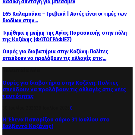
Βασική συνταγή για μπεσαμέλ
Ε65 Καλαμπάκα – Γρεβενά | Αυτές είναι οι τιμές των
διοδίων στην...
Τιμήθηκε η μνήμη της Αγίας Παρασκευής στην πόλη
της Κοζάνης (ΦΩΤΟΓΡΑΦΙΕΣ)
Ουρές για διαβατήρια στην Κοζάνη: Πολίτες
σπεύδουν να προλάβουν τις αλλαγές στις...
Τελευταία Νέα
Ουρές για διαβατήρια στην Κοζάνη: Πολίτες
σπεύδουν να προλάβουν τις αλλαγές στις νέες
ταυτότητες
30 Ιουλίου 2026
30 Ιουλίου 2026
0
Η Έλενα Παπαρίζου αύριο 31 Ιουλίου στο
Βελβεντό Κοζάνης!