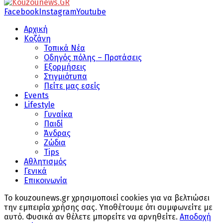
Facebook
Instagram
Youtube
Αρχική
Κοζάνη
Τοπικά Νέα
Οδηγός πόλης – Προτάσεις
Εξορμήσεις
Στιγμιότυπα
Πείτε μας εσείς
Events
Lifestyle
Γυναίκα
Παιδί
Άνδρας
Ζώδια
Tips
Αθλητισμός
Γενικά
Επικοινωνία
Το kouzounews.gr χρησιμοποιεί cookies για να βελτιώσει
την εμπειρία χρήσης σας. Υποθέτουμε ότι συμφωνείτε με
αυτό. Φυσικά αν θέλετε μπορείτε να αρνηθείτε.
Αποδοχή