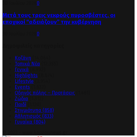
30 Ιουλίου 2026
0
Μετά τους τρεις νεκρούς πυροσβέστες, οι
εποχικοί “αδειάζουν” την κυβέρνηση
30 Ιουλίου 2026
0
Δημοφιλείς κατηγορίες
Κοζάνη
(14.064)
Τοπικά Νέα
(12.355)
Γενικά
(8.992)
Highlights
(8.674)
Lifestyle
(3.954)
Events
(1.632)
Οδηγός πόλης – Προτάσεις
(1.461)
Ζώδια
(1.312)
Παιδί
(1.130)
Στιγμιότυπα
(858)
Αθλητισμός
(833)
Γυναίκα
(804)
© 2023 - www.kouzounews.gr