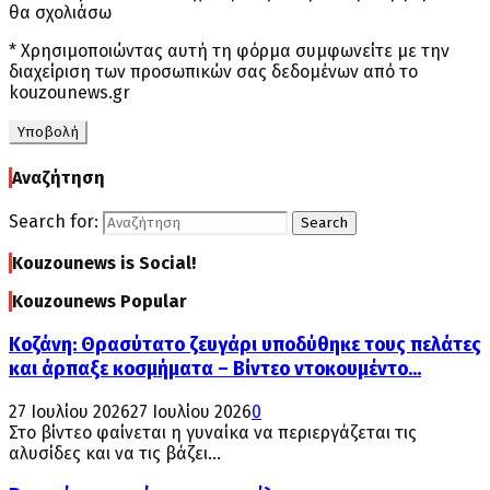
θα σχολιάσω
* Χρησιμοποιώντας αυτή τη φόρμα συμφωνείτε με την
διαχείριση των προσωπικών σας δεδομένων από το
kouzounews.gr
Αναζήτηση
Search for:
Search
Kouzounews is Social!
Kouzounews Popular
Κοζάνη: Θρασύτατο ζευγάρι υποδύθηκε τους πελάτες
και άρπαξε κοσμήματα – Βίντεο ντοκουμέντο...
27 Ιουλίου 2026
27 Ιουλίου 2026
0
Στο βίντεο φαίνεται η γυναίκα να περιεργάζεται τις
αλυσίδες και να τις βάζει...