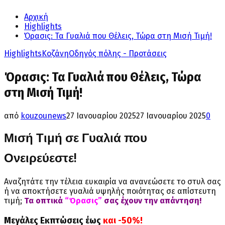
Αρχική
Highlights
Όρασις: Τα Γυαλιά που Θέλεις, Τώρα στη Μισή Τιμή!
Highlights
Κοζάνη
Οδηγός πόλης - Προτάσεις
Όρασις: Τα Γυαλιά που Θέλεις, Τώρα
στη Μισή Τιμή!
από
kouzounews
27 Ιανουαρίου 2025
27 Ιανουαρίου 2025
0
Μισή Τιμή σε Γυαλιά που
Ονειρεύεστε!
Αναζητάτε την τέλεια ευκαιρία να ανανεώσετε το στυλ σας
ή να αποκτήσετε γυαλιά υψηλής ποιότητας σε απίστευτη
τιμή;
Τα οπτικά
“Όρασις”
σας έχουν την απάντηση!
Μεγάλες Εκπτώσεις έως
και -50%!