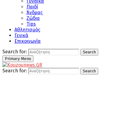
Γυναίκα
Παιδί
Άνδρας
Ζώδια
Tips
Αθλητισμός
Γενικά
Επικοινωνία
Search for:
Search
Primary Menu
Search for:
Search