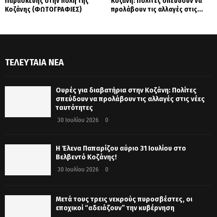
Παρασκευής στην πόλη της
Κοζάνη: Πολίτες σπεύδουν να
Κοζάνης (ΦΩΤΟΓΡΑΦΙΕΣ)
προλάβουν τις αλλαγές στις...
ΤΕΛΕΥΤΑΊΑ ΝΈΑ
Ουρές για διαβατήρια στην Κοζάνη: Πολίτες
σπεύδουν να προλάβουν τις αλλαγές στις νέες
ταυτότητες
30 Ιουλίου 2026
0
Η Έλενα Παπαρίζου αύριο 31 Ιουλίου στο
Βελβεντό Κοζάνης!
30 Ιουλίου 2026
0
Μετά τους τρεις νεκρούς πυροσβέστες, οι
εποχικοί “αδειάζουν” την κυβέρνηση