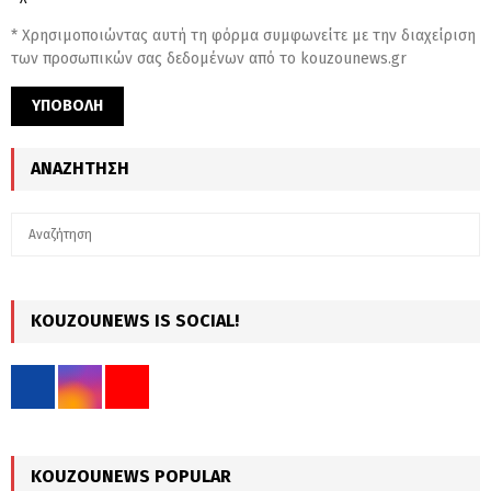
* Χρησιμοποιώντας αυτή τη φόρμα συμφωνείτε με την διαχείριση
των προσωπικών σας δεδομένων από το kouzounews.gr
ΑΝΑΖΉΤΗΣΗ
S
S
e
a
E
r
c
KOUZOUNEWS IS SOCIAL!
A
h
f
R
o
r
C
:
H
KOUZOUNEWS POPULAR