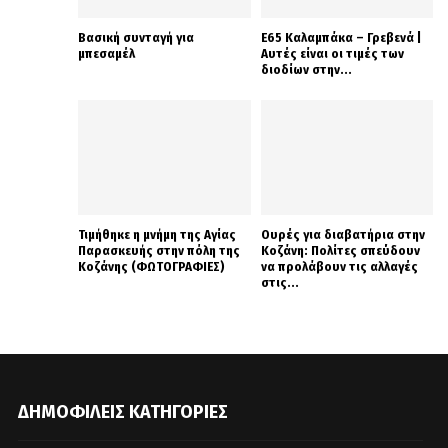
Βασική συνταγή για
Ε65 Καλαμπάκα – Γρεβενά |
μπεσαμέλ
Αυτές είναι οι τιμές των
διοδίων στην...
Τιμήθηκε η μνήμη της Αγίας
Ουρές για διαβατήρια στην
Παρασκευής στην πόλη της
Κοζάνη: Πολίτες σπεύδουν
Κοζάνης (ΦΩΤΟΓΡΑΦΙΕΣ)
να προλάβουν τις αλλαγές
στις...
ΔΗΜΟΦΙΛΕΊΣ ΚΑΤΗΓΟΡΊΕΣ