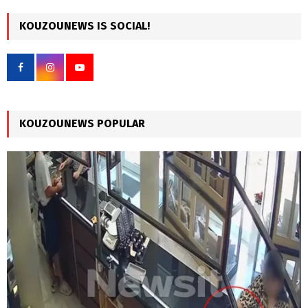
r
c
KOUZOUNEWS IS SOCIAL!
E
h
f
A
o
r
R
:
C
KOUZOUNEWS POPULAR
H