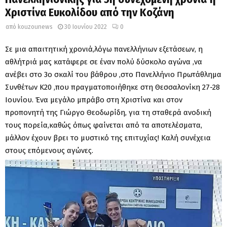
Χριστίνα Ευκολίδου από την Κοζάνη
από
kouzounews
30 Ιουνίου 2022
0
Σε μια απαιτητική χρονιά,λόγω πανελλήνιων εξετάσεων, η
αθλήτριά μας κατάφερε σε έναν πολύ δύσκολο αγώνα ,να
ανέβει στο 3ο σκαλί του βάθρου ,στο Πανελλήνιο Πρωτάθλημα
Συνθέτων Κ20 ,που πραγματοποιήθηκε στη Θεσσαλονίκη 27-28
Ιουνίου. Ένα μεγάλο μπράβο στη Χριστίνα και στον
προπονητή της Γιώργο Θεοδωρίδη, για τη σταθερά ανοδική
τους πορεία,καθώς όπως φαίνεται από τα αποτελέσματα,
μάλλον έχουν βρει το μυστικό της επιτυχίας! Καλή συνέχεια
στους επόμενους αγώνες.