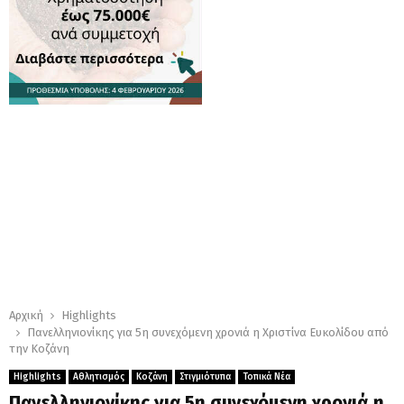
Αρχική
Highlights
Πανελληνιονίκης για 5η συνεχόμενη χρονιά η Χριστίνα Ευκολίδου από
την Κοζάνη
Highlights
Αθλητισμός
Κοζάνη
Στιγμιότυπα
Τοπικά Νέα
Πανελληνιονίκης για 5η συνεχόμενη χρονιά η