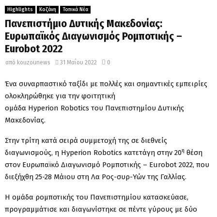
Highlights
Κοζάνη
Τοπικά Νέα
Πανεπιστήμιο Δυτικής Μακεδονίας:
Ευρωπαϊκός Διαγωνισμός Ρομποτικής –
Eurobot 2022
από
kouzounews
31 Μαΐου 2022
0
Ένα συναρπαστικό ταξίδι με πολλές και σημαντικές εμπειρίες
ολοκληρώθηκε για την φοιτητική
ομάδα
Hyperion
Robotics
του Πανεπιστημίου Δυτικής
Μακεδονίας.
Στην τρίτη κατά σειρά συμμετοχή της σε διεθνείς
η
διαγωνισμούς, η Η
yperion
Robotics
κατετάγη στην 20
θέση
στον Ευρωπαϊκό Διαγωνισμό Ρομποτικής – Eurobot 2022, που
διεξήχθη 25-28 Μάιου στη Λα Ρος-συρ-Υών της Γαλλίας.
Η ομάδα ρομποτικής του Πανεπιστημίου κατασκεύασε,
προγραμμάτισε και διαγωνίστηκε σε πέντε γύρους με δύο