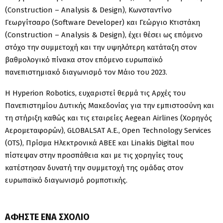
(
Construction
–
Analysis
&
Design
), Κωνσταντίνο
Γεωργίτσαρο (
Software
Developer
) και Γεώργιο Κτιστάκη
(
Construction
–
Analysis
&
Design
), έχει θέσει ως επόμενο
στόχο την συμμετοχή και την υψηλότερη κατάταξη στον
βαθμολογικό πίνακα στον επόμενο ευρωπαϊκό
πανεπιστημιακό διαγωνισμό τον Μάιο του 2023.
Η Hyperion Robotics, ευχαριστεί θερμά τις Αρχές του
Πανεπιστημίου Δυτικής Μακεδονίας για την εμπιστοσύνη και
τη στήριξη καθώς και τις εταιρείες Aegean Airlines (Χορηγός
Αερομεταφορών), GLOBALSAT A.E., Open Technology Services
(OTS), Πρίσμα Ηλεκτρονικά ΑΒΕΕ και Linakis Digital που
πίστεψαν στην προσπάθεια και με τις χορηγίες τους
κατέστησαν δυνατή την συμμετοχή της ομάδας στον
ευρωπαϊκό διαγωνισμό ρομποτικής.
ΑΦΉΣΤΕ ΈΝΑ ΣΧΌΛΙΟ