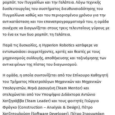
ρομπότ, τον Πυγμαλίων και την Γαλάτεια. Λόγω τεχνικής
δυσλειτουργίας του συστήματος διευθυνσιοδότησης του
Πυγμαλίωνα καθώς και του περιορισμένου χρόνου για την
αντικατάσταση και τον επαναπρογραμματισμό του, η ομάδα
συνέχισε να διαγωνίζεται στους τρεις τελευταίους γύρους με
το ένα εκ των δυο ρομπότ, τη Γαλάτεια.
Παρά τις δυσκολίες, η Hyperion Robotics κατάφερε να
εντυπωσιάσει συμμετέχοντες, κριτές και θεατές με τους
μηχανισμούς συλλογής, αποθήκευσης και ταξινόμησης των
αντικειμένων της πίστας του διαγωνισμού.
Η ομάδα, η οποία συντονίζεται από τον Επίκουρο Καθηγητή
του Τμήματος Ηλεκτρολόγων Μηχανικών και Μηχανικών
Υπολογιστών, Μηνά Δασυγένη (
Team
Mentor
) και
στελεχώνεται από τον Υποψήφιο Διδάκτορα Αντώνιο
Χατζησάββα (
Team
Leader
) και τους φοιτητές Γεώργιο
Φράγκο (Construction – Analysis & Design), Πέτρο
Χατζητουλούση (
Software
Developer
), Πέτρο Στρουμπάκη