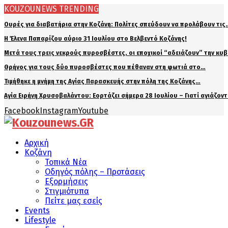
KOUZOUNEWS TRENDING
Ουρές για διαβατήρια στην Κοζάνη: Πολίτες σπεύδουν να προλάβουν τις
Η Έλενα Παπαρίζου αύριο 31 Ιουλίου στο Βελβεντό Κοζάνης!
Μετά τους τρεις νεκρούς πυροσβέστες, οι εποχικοί “αδειάζουν” την κυ
Θρήνος για τους δύο πυροσβέστες που πέθαναν στη φωτιά στο…
Τιμήθηκε η μνήμη της Αγίας Παρασκευής στην πόλη της Κοζάνης…
Αγία Ειρήνη Χρυσοβαλάντου: Εορτάζει σήμερα 28 Ιουλίου – Γιατί αγιάζον
Facebook
Instagram
Youtube
Αρχική
Κοζάνη
Τοπικά Νέα
Οδηγός πόλης – Προτάσεις
Εξορμήσεις
Στιγμιότυπα
Πείτε μας εσείς
Events
Lifestyle