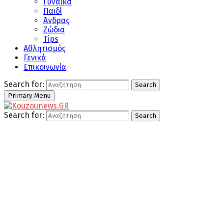
Γυναίκα
Παιδί
Άνδρας
Ζώδια
Tips
Αθλητισμός
Γενικά
Επικοινωνία
Search for:
Search
Primary Menu
Search for:
Search