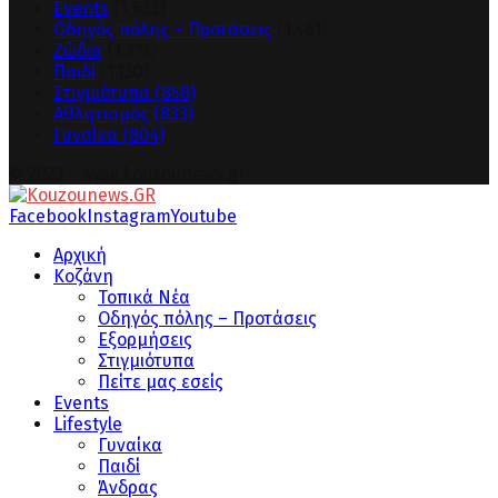
Events
(1.632)
Οδηγός πόλης – Προτάσεις
(1.461)
Ζώδια
(1.312)
Παιδί
(1.130)
Στιγμιότυπα
(858)
Αθλητισμός
(833)
Γυναίκα
(804)
© 2023 - www.kouzounews.gr
Facebook
Instagram
Youtube
Αρχική
Κοζάνη
Τοπικά Νέα
Οδηγός πόλης – Προτάσεις
Εξορμήσεις
Στιγμιότυπα
Πείτε μας εσείς
Events
Lifestyle
Γυναίκα
Παιδί
Άνδρας