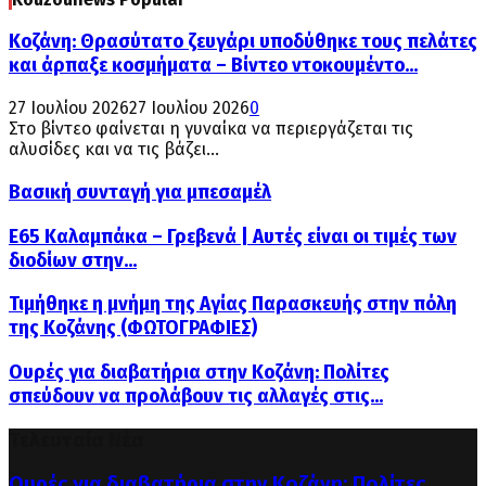
Κοζάνη: Θρασύτατο ζευγάρι υποδύθηκε τους πελάτες
και άρπαξε κοσμήματα – Βίντεο ντοκουμέντο...
27 Ιουλίου 2026
27 Ιουλίου 2026
0
Στο βίντεο φαίνεται η γυναίκα να περιεργάζεται τις
αλυσίδες και να τις βάζει...
Βασική συνταγή για μπεσαμέλ
Ε65 Καλαμπάκα – Γρεβενά | Αυτές είναι οι τιμές των
διοδίων στην...
Τιμήθηκε η μνήμη της Αγίας Παρασκευής στην πόλη
της Κοζάνης (ΦΩΤΟΓΡΑΦΙΕΣ)
Ουρές για διαβατήρια στην Κοζάνη: Πολίτες
σπεύδουν να προλάβουν τις αλλαγές στις...
Τελευταία Νέα
Ουρές για διαβατήρια στην Κοζάνη: Πολίτες