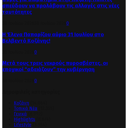
σπεύδουν να προλάβουν τις αλλαγές στις νέες
ταυτότητες
30 Ιουλίου 2026
30 Ιουλίου 2026
0
Η Έλενα Παπαρίζου αύριο 31 Ιουλίου στο
Βελβεντό Κοζάνης!
30 Ιουλίου 2026
0
Μετά τους τρεις νεκρούς πυροσβέστες, οι
εποχικοί “αδειάζουν” την κυβέρνηση
30 Ιουλίου 2026
0
Δημοφιλείς κατηγορίες
Κοζάνη
(14.064)
Τοπικά Νέα
(12.355)
Γενικά
(8.992)
Highlights
(8.674)
Lifestyle
(3.954)